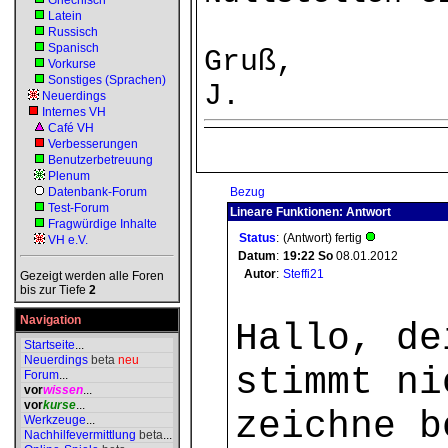
Griechisch
Latein
Russisch
Spanisch
Gruß,
Vorkurse
Sonstiges (Sprachen)
J.
Neuerdings
Internes VH
Café VH
Verbesserungen
Benutzerbetreuung
Plenum
Datenbank-Forum
Bezug
Test-Forum
Lineare Funktionen: Antwort
Fragwürdige Inhalte
Status
:
(Antwort) fertig
VH e.V.
Datum
:
19:22
So
08.01.2012
Autor
:
Steffi21
Gezeigt werden alle Foren
bis zur Tiefe
2
Navigation
Hallo, de
Startseite
...
Neuerdings
beta
neu
stimmt ni
Forum
...
vor
wissen
...
vor
kurse
...
zeichne b
Werkzeuge
...
Nachhilfevermittlung
beta
...