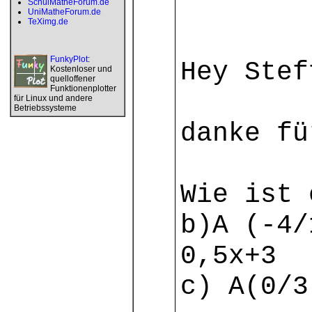
SchulMatheForum.de
UniMatheForum.de
TeXimg.de
FunkyPlot
:
Hey Stef
Kostenloser und
quelloffener
Funktionenplotter
für Linux und andere
Betriebssysteme
danke fü
Wie ist 
b)A (-4
0,5x+3
c) A(0/