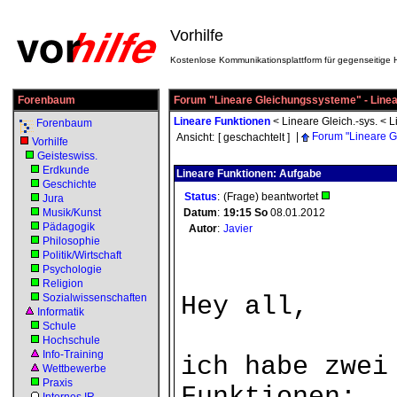
Vorhilfe
Kostenlose Kommunikationsplattform für gegenseitige H
Forenbaum
Forum "Lineare Gleichungssysteme" - Linea
Lineare Funktionen
<
Lineare Gleich.-sys.
<
L
Forenbaum
|
Forum "Lineare G
Ansicht:
[ geschachtelt ]
Vorhilfe
Geisteswiss.
Erdkunde
Lineare Funktionen: Aufgabe
Geschichte
Status
:
(Frage) beantwortet
Jura
Musik/Kunst
Datum
:
19:15
So
08.01.2012
Pädagogik
Autor
:
Javier
Philosophie
Politik/Wirtschaft
Psychologie
Religion
Sozialwissenschaften
Hey all,
Informatik
Schule
Hochschule
Info-Training
ich habe zwei
Wettbewerbe
Praxis