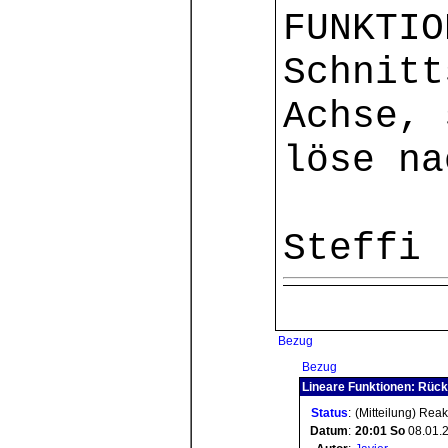
FUNKTIO
Schnitt
Achse, 
löse na
Steffi
Bezug
Bezug
Lineare Funktionen: Rück
Status
:
(Mitteilung) Rea
Datum
:
20:01
So
08.01.