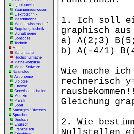
Funktionen:
Internes IR
Ingenieurwiss.
Bauingenieurwesen
Elektrotechnik
1. Ich soll e
Maschinenbau
Materialwissenschaft
graphisch aus
Regelungstechnik
Signaltheorie
a) A(2;3) B(5
Sonstiges
Technik
Mathe
b) A(-4/1) B(
Schulmathe
Hochschulmathe
Mathe-Vorkurse
Mathe-Software
Wie mache ich
Naturwiss.
Astronomie
rechnerisch y
Biologie
Chemie
rausbekommen!
Geowissenschaften
Medizin
Gleichung gra
Physik
Sport
Sonstiges / Diverses
Sprachen
2. Wie bestim
Deutsch
Englisch
Französisch
Nullstellen e