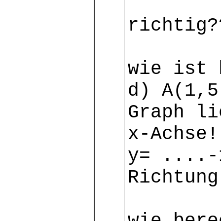
richtig?
wie ist 
d) A(1,5
Graph li
x-Achse!
y= ....-
Richtung