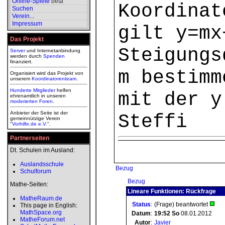
Online-Spiele
beta
Koordinat
Suchen
Verein
...
Impressum
gilt y=mx
Das Projekt
Steigungs
Server
und Internetanbindung
werden durch
Spenden
finanziert.
m bestimm
Organisiert wird das Projekt von
unserem
Koordinatorenteam
.
Hunderte Mitglieder
helfen
mit der y
ehrenamtlich in unseren
moderierten
Foren
.
Anbieter der Seite ist der
Steffi
gemeinnützige Verein
"
Vorhilfe.de e.V.
".
Partnerseiten
Dt. Schulen im Ausland:
Auslandsschule
Bezug
Schulforum
Bezug
Mathe-Seiten:
Lineare Funktionen: Rückfrage
MatheRaum.de
Status
:
(Frage) beantwortet
This page in English:
MathSpace.org
Datum
:
19:52
So
08.01.2012
MatheForum.net
Autor
:
Javier