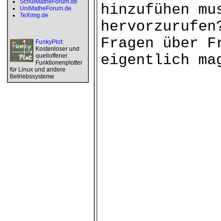
SchulMatheForum.de
hinzufühen mu
UniMatheForum.de
TeXimg.de
hervorzurufen
Fragen über F
FunkyPlot
:
Kostenloser und
eigentlich ma
quelloffener
Funktionenplotter
für Linux und andere
Betriebssysteme