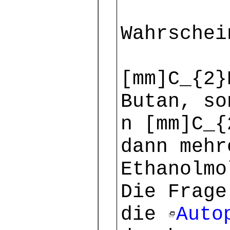
Wahrschei
[mm]C_{2}
Butan, so
n [mm]C_{
dann mehr
Ethanolmo
Die Frage
die
Auto