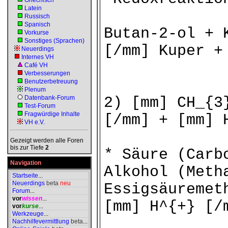
Griechisch
Latein
Russisch
Spanisch
Butan-2-ol + 
Vorkurse
Sonstiges (Sprachen)
[/mm] Kuper +
Neuerdings
Internes VH
Café VH
Verbesserungen
Benutzerbetreuung
Plenum
Datenbank-Forum
2) [mm] CH_{3
Test-Forum
Fragwürdige Inhalte
[/mm] + [mm] 
VH e.V.
Gezeigt werden alle Foren
bis zur Tiefe
2
* Säure (Carb
Navigation
Alkohol (Meth
Startseite
...
Neuerdings
beta
neu
Essigsäuremet
Forum
...
vor
wissen
...
[mm] H^{+} [/
vor
kurse
...
Werkzeuge
...
Nachhilfevermittlung
beta
...