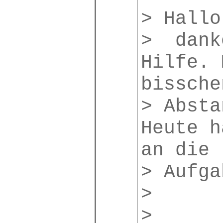
> Hallo
> dank
Hilfe. 
bissche
> Absta
Heute h
an die
> Aufga
>
>