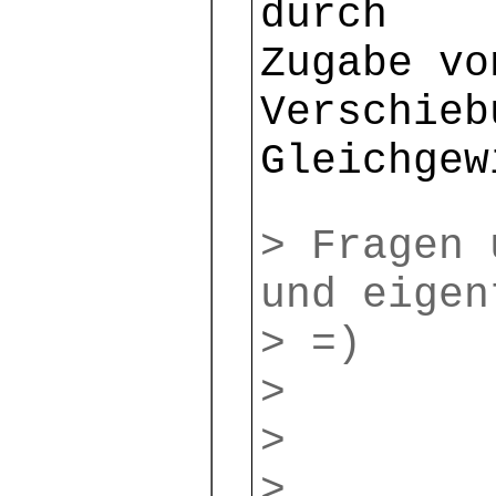
durch
Zugabe vo
Verschieb
Gleichgew
> Fragen 
und eigen
> =)
>
>
>