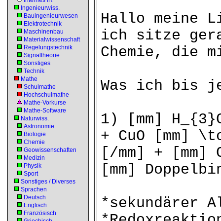
Internes IR
Ingenieurwiss.
Hallo meine L
Bauingenieurwesen
Elektrotechnik
ich sitze ger
Maschinenbau
Materialwissenschaft
Regelungstechnik
Chemie, die m
Signaltheorie
Sonstiges
Technik
Mathe
Was ich bis j
Schulmathe
Hochschulmathe
Mathe-Vorkurse
Mathe-Software
1) [mm] H_{3}
Naturwiss.
Astronomie
+ CuO [mm] \t
Biologie
Chemie
[/mm] + [mm] 
Geowissenschaften
Medizin
[mm] Doppelbi
Physik
Sport
Sonstiges / Diverses
Sprachen
Deutsch
*sekundärer A
Englisch
Französisch
*Redoxreaktio