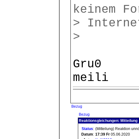
keinem Fo
> Interne
>
Gru0
meili
Bezug
Bezug
Reaktionsgleichungen: Mitteilung
Status
:
(Mitteilung) Reaktion unn
Datum
:
17:39
Fr
05.06.2020