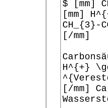
$ [mm] C
[mm] H^{
CH_{3}-C
[/mm]
Carbonsä
H^{+} \g
^{Verest
[/mm] Ca
Wasserst