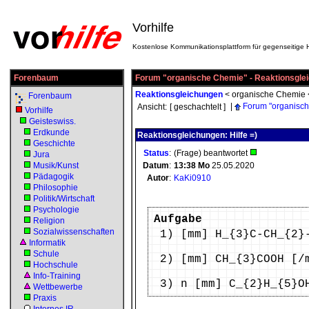
Vorhilfe
Kostenlose Kommunikationsplattform für gegenseitige H
Forenbaum
Forum "organische Chemie" - Reaktionsgle
Reaktionsgleichungen
<
organische Chemie
Forenbaum
|
Forum "organisc
Ansicht:
[ geschachtelt ]
Vorhilfe
Geisteswiss.
Erdkunde
Reaktionsgleichungen: Hilfe =)
Geschichte
Status
:
(Frage) beantwortet
Jura
Musik/Kunst
Datum
:
13:38
Mo
25.05.2020
Pädagogik
Autor
:
KaKi0910
Philosophie
Politik/Wirtschaft
Psychologie
Aufgabe
Religion
Sozialwissenschaften
1) [mm] H_{3}C-CH_{2}
Informatik
Schule
2) [mm] CH_{3}COOH [/
Hochschule
Info-Training
3) n [mm] C_{2}H_{5}O
Wettbewerbe
Praxis