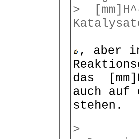
> [mm]H^
Katalysat
, aber i
Reaktions
das [mm]
auch auf 
stehen.
>