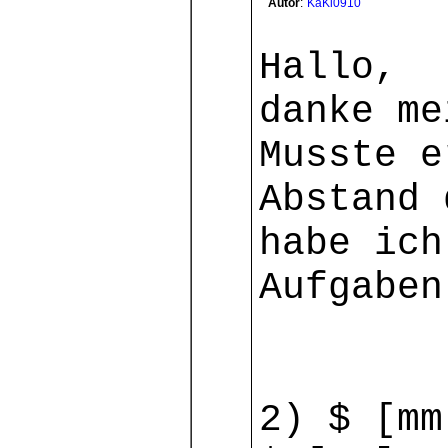
Autor
:
KaKi0910
Hallo,
danke me
Musste e
Abstand 
habe ich
Aufgaben
2) $ [mm