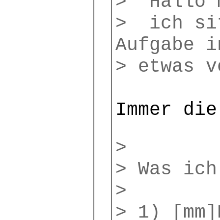
> Hallo 
> ich si
Aufgabe i
> etwas v
Immer die
>
> Was ich
>
> 1) [mm]