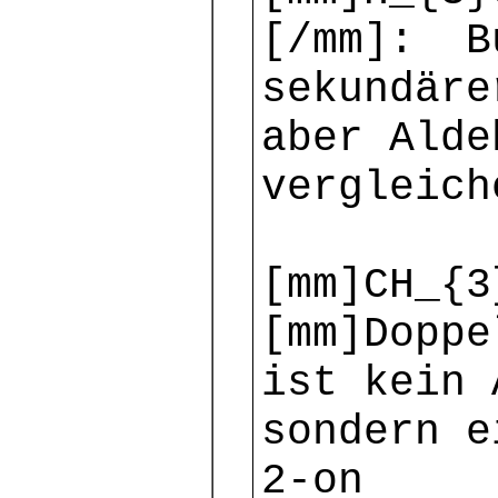
[/mm]: B
sekundäre
aber Alde
vergleic
[mm]CH_{3
[mm]Doppe
ist kein 
sondern 
2-on