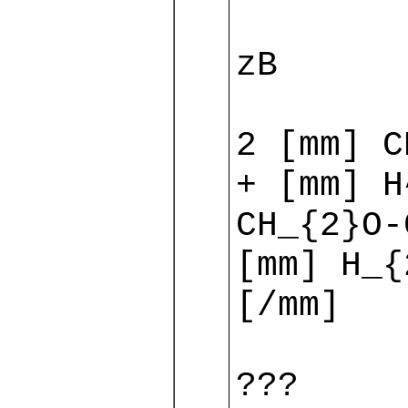
zB
2 [mm] C
+ [mm] H
CH_{2}O-
[mm] H_{
[/mm]
???