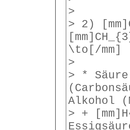
>
> 2) [mm]
[mm]CH_{3
\to[/mm]
>
> * Säure
(Carbonsä
Alkohol (
> + [mm]H
Essigsäur