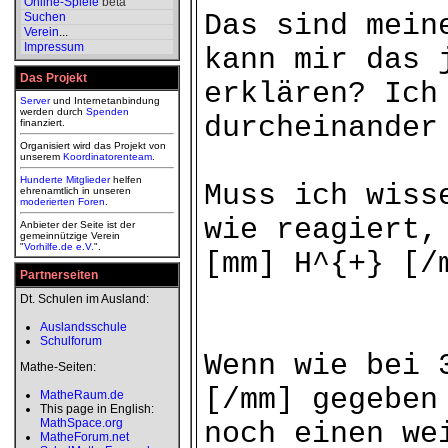
Online-Spiele
beta
Das sind mein
Suchen
Verein
...
Impressum
kann mir das 
Das Projekt
erklären? Ich
Server
und Internetanbindung
werden durch
Spenden
durcheinander
finanziert.
Organisiert wird das Projekt von
unserem
Koordinatorenteam
.
Hunderte Mitglieder
helfen
Muss ich wiss
ehrenamtlich in unseren
moderierten
Foren
.
wie reagiert,
Anbieter der Seite ist der
gemeinnützige Verein
"
Vorhilfe.de e.V.
".
[mm] H^{+} [/
Partnerseiten
Dt. Schulen im Ausland:
Auslandsschule
Schulforum
Wenn wie bei 
Mathe-Seiten:
[/mm] gegeben
MatheRaum.de
This page in English:
MathSpace.org
noch einen we
MatheForum.net