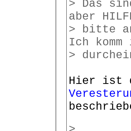
> Das sin
aber HILF
> bitte a
Ich komm 
> durchei
Hier ist
Vereste
beschrieb
>