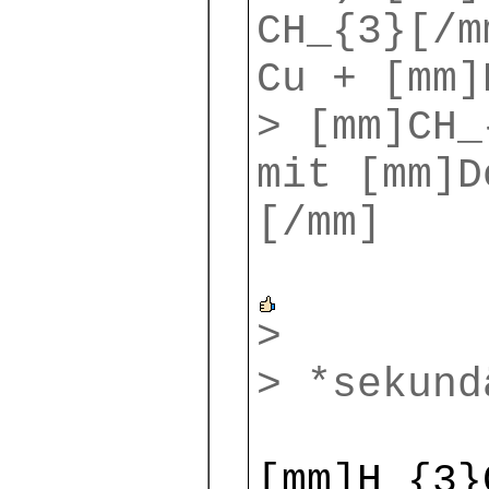
CH_{3}[/m
Cu + [mm]
> [mm]CH_
mit [mm]D
[/mm]
>
> *sekund
[mm]H_{3}