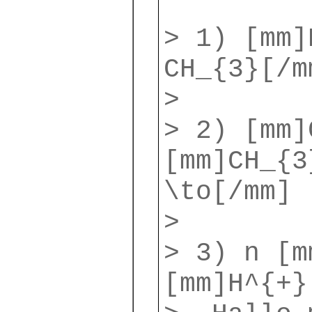
> 1) [mm]
CH_{3}[/m
>
> 2) [mm]
[mm]CH_{3
\to[/mm]
>
> 3) n [m
[mm]H^{+}