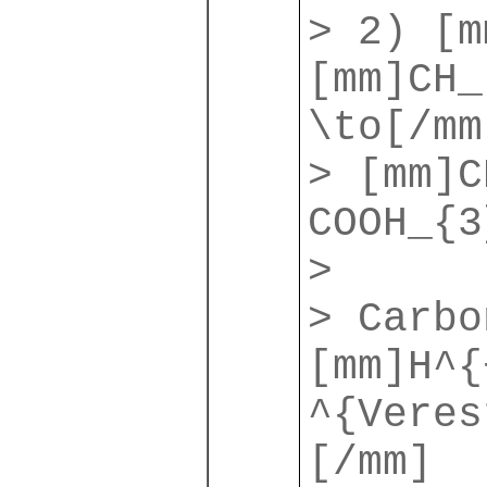
> 2) [m
[mm]CH_
\to[/mm
> [mm]C
COOH_{3
>
> Carbo
[mm]H^{
^{Veres
[/mm]