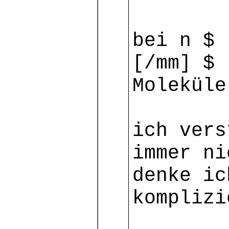
bei n $ 
[/mm] $
Moleküle
ich vers
immer ni
denke ic
komplizi