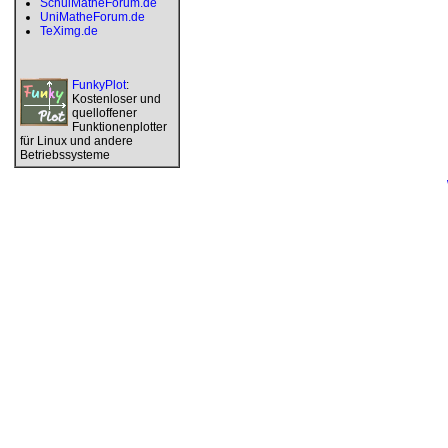
SchulMatheForum.de
UniMatheForum.de
TeXimg.de
FunkyPlot
:
Kostenloser und
quelloffener
Funktionenplotter
für Linux und andere
Betriebssysteme