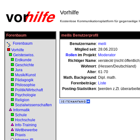
Vorhilfe
Kostenlose Kommunikationsplattform für gegenseitige H
Forenbaum
meilis Benutzerprofil
Forenbaum
Benutzername
:
meili
Mitglied seit
:
28.06.2010
Vorhilfe
Geisteswiss.
Rollen
im Projekt
:
Moderator
Erdkunde
Richtiger Name
:
versteckt
(nicht öffentlich
Geschichte
Wohnort
:
(Hessen/Deutschland)
Jura
Alter
:
61-70
Musik/Kunst
Math. Background
:
Dipl. math.
Pädagogik
Forenbeiträge
:
Liste
Philosophie
Posting-Statistiken
:
[werden z.Zt. überarbeite
Politik/Wirtschaft
Psychologie
Religion
Sozialwissenschaften
Informatik
Schule
Hochschule
Info-Training
Wettbewerbe
Praxis