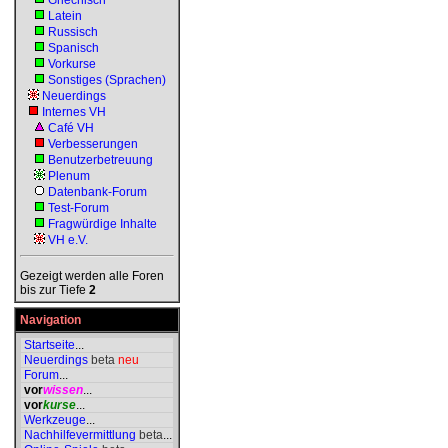
Griechisch
Latein
Russisch
Spanisch
Vorkurse
Sonstiges (Sprachen)
Neuerdings
Internes VH
Café VH
Verbesserungen
Benutzerbetreuung
Plenum
Datenbank-Forum
Test-Forum
Fragwürdige Inhalte
VH e.V.
Gezeigt werden alle Foren
bis zur Tiefe
2
Navigation
Startseite
...
Neuerdings
beta
neu
Forum
...
vor
wissen
...
vor
kurse
...
Werkzeuge
...
Nachhilfevermittlung
beta
...