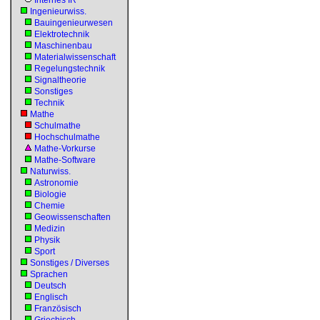
Internes IR
Ingenieurwiss.
Bauingenieurwesen
Elektrotechnik
Maschinenbau
Materialwissenschaft
Regelungstechnik
Signaltheorie
Sonstiges
Technik
Mathe
Schulmathe
Hochschulmathe
Mathe-Vorkurse
Mathe-Software
Naturwiss.
Astronomie
Biologie
Chemie
Geowissenschaften
Medizin
Physik
Sport
Sonstiges / Diverses
Sprachen
Deutsch
Englisch
Französisch