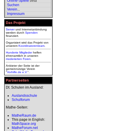
Online-Spiele
beta
Suchen
Verein
...
Impressum
Das Projekt
Server
und Internetanbindung
werden durch
Spenden
finanziert.
Organisiert wird das Projekt von
unserem
Koordinatorenteam
.
Hunderte Mitglieder
helfen
ehrenamtlich in unseren
moderierten
Foren
.
Anbieter der Seite ist der
gemeinnützige Verein
"
Vorhilfe.de e.V.
".
Partnerseiten
Dt. Schulen im Ausland:
Auslandsschule
Schulforum
Mathe-Seiten:
MatheRaum.de
This page in English:
MathSpace.org
MatheForum.net