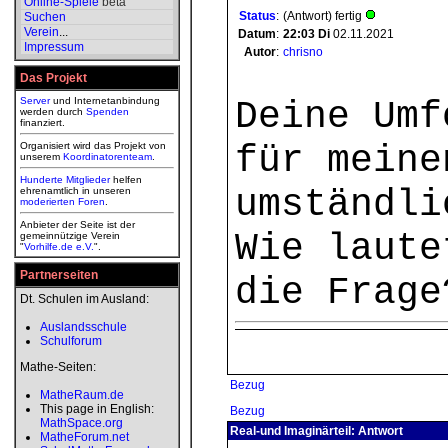
Online-Spiele
beta
Status
:
(Antwort) fertig
Suchen
Verein
...
Datum
:
22:03
Di
02.11.2021
Impressum
Autor
:
chrisno
Das Projekt
Server
und Internetanbindung
Deine Umf
werden durch
Spenden
finanziert.
für meine
Organisiert wird das Projekt von
unserem
Koordinatorenteam
.
Hunderte Mitglieder
helfen
umständli
ehrenamtlich in unseren
moderierten
Foren
.
Anbieter der Seite ist der
Wie laute
gemeinnützige Verein
"
Vorhilfe.de e.V.
".
Partnerseiten
die Frage
Dt. Schulen im Ausland:
Auslandsschule
Schulforum
Mathe-Seiten:
Bezug
MatheRaum.de
This page in English:
Bezug
MathSpace.org
Real-und Imaginärteil: Antwort
MatheForum.net