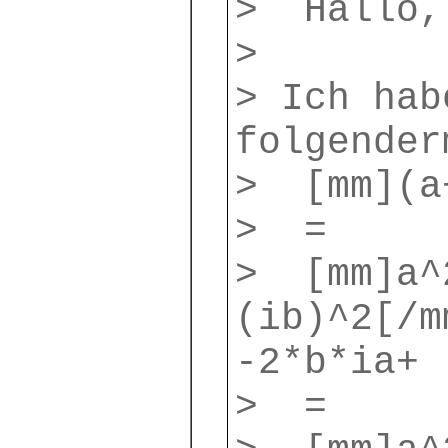
> Hallo,
>
> Ich hab
folgender
> [mm](a
> =
> [mm]a^
(ib)^2[/m
-2*b*ia+ 
> =