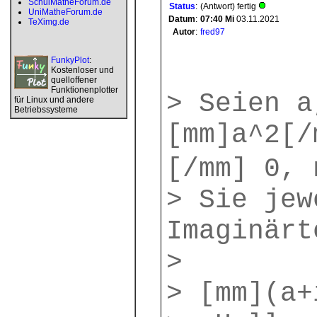
SchulMatheForum.de
Status
:
(Antwort) fertig
UniMatheForum.de
Datum
:
07:40
Mi
03.11.2021
TeXimg.de
Autor
:
fred97
FunkyPlot
:
Kostenloser und
quelloffener
Funktionenplotter
> Seien a
für Linux und andere
Betriebssysteme
[mm]a^2[/
[/mm] 0, 
> Sie jew
Imaginärt
>
> [mm](a+