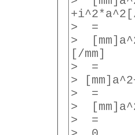
> [mm]a^
+i^2*a^2[
> =
> [mm]a^
[/mm]
> =
> [mm]a^2
> =
> [mm]a^
> =
> 0