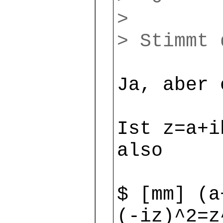
>
> Stimmt 
Ja, aber 
Ist z=a+i
also
$ [mm] (a
(-iz)^2=z