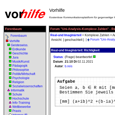
Vorhilfe
Kostenlose Kommunikationsplattform für gegenseitige H
Forenbaum
Forum "Uni-Analysis-Komplexe Zahlen" - Rea
Real-und Imaginärteil
<
Komplexe Zahlen
<
A
Forenbaum
|
Forum "Uni-Analy
Ansicht:
[ geschachtelt ]
Vorhilfe
Geisteswiss.
Erdkunde
Real-und Imaginärteil: Richtigkeit
Geschichte
Status
:
(Frage) beantwortet
Jura
Musik/Kunst
Datum
:
21:10
Di
02.11.2021
Pädagogik
Autor
:
b.reis
Philosophie
Politik/Wirtschaft
Psychologie
Aufgabe
Religion
Sozialwissenschaften
Seien a, b ∈ R mit [m
Informatik
Bestimmen Sie jeweils
Schule
Hochschule
[mm] (a+ib)^2 +(b-ia)
Info-Training
Wettbewerbe
Praxis