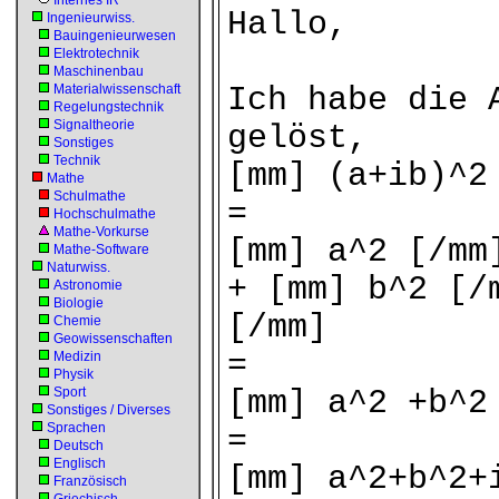
Internes IR
Hallo,
Ingenieurwiss.
Bauingenieurwesen
Elektrotechnik
Maschinenbau
Materialwissenschaft
Ich habe die 
Regelungstechnik
Signaltheorie
gelöst,
Sonstiges
Technik
[mm] (a+ib)^2
Mathe
Schulmathe
=
Hochschulmathe
Mathe-Vorkurse
[mm] a^2 [/mm
Mathe-Software
Naturwiss.
+ [mm] b^2 [/
Astronomie
Biologie
[/mm]
Chemie
Geowissenschaften
=
Medizin
Physik
Sport
[mm] a^2 +b^2
Sonstiges / Diverses
Sprachen
=
Deutsch
Englisch
[mm] a^2+b^2+
Französisch