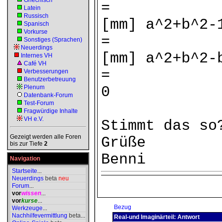
Griechisch
=
Latein
Russisch
[mm] a^2+b^2-
Spanisch
Vorkurse
=
Sonstiges (Sprachen)
Neuerdings
[mm] a^2+b^2-
Internes VH
Café VH
=
Verbesserungen
Benutzerbetreuung
Plenum
0
Datenbank-Forum
Test-Forum
Fragwürdige Inhalte
VH e.V.
Stimmt das so
Gezeigt werden alle Foren
Grüße
bis zur Tiefe
2
Benni
Navigation
Startseite
...
Neuerdings
beta
neu
Forum
...
vor
wissen
...
vor
kurse
...
Bezug
Werkzeuge
...
Nachhilfevermittlung
beta
...
Real-und Imaginärteil: Antwort