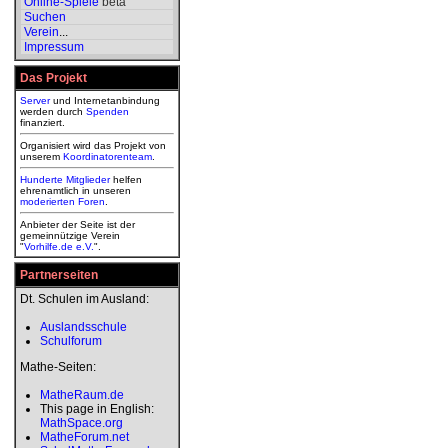
Online-Spiele
beta
Suchen
Verein
...
Impressum
Das Projekt
Server
und Internetanbindung
werden durch
Spenden
finanziert.
Organisiert wird das Projekt von
unserem
Koordinatorenteam
.
Hunderte Mitglieder
helfen
ehrenamtlich in unseren
moderierten
Foren
.
Anbieter der Seite ist der
gemeinnützige Verein
"
Vorhilfe.de e.V.
".
Partnerseiten
Dt. Schulen im Ausland:
Auslandsschule
Schulforum
Mathe-Seiten:
MatheRaum.de
This page in English:
MathSpace.org
MatheForum.net