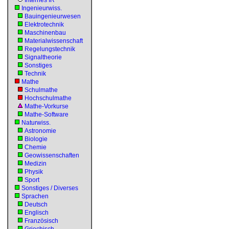
Internes IR
Ingenieurwiss.
Bauingenieurwesen
Elektrotechnik
Maschinenbau
Materialwissenschaft
Regelungstechnik
Signaltheorie
Sonstiges
Technik
Mathe
Schulmathe
Hochschulmathe
Mathe-Vorkurse
Mathe-Software
Naturwiss.
Astronomie
Biologie
Chemie
Geowissenschaften
Medizin
Physik
Sport
Sonstiges / Diverses
Sprachen
Deutsch
Englisch
Französisch