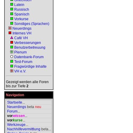
Griechisch
Latein
Russisch
Spanisch
Vorkurse
Sonstiges (Sprachen)
Neuerdings
Internes VH
Café VH
Verbesserungen
Benutzerbetreuung
Plenum
Datenbank-Forum
Test-Forum
Fragwürdige Inhalte
VH e.V.
Gezeigt werden alle Foren
bis zur Tiefe
2
Navigation
Startseite
...
Neuerdings
beta
neu
Forum
...
vor
wissen
...
vor
kurse
...
Werkzeuge
...
Nachhilfevermittlung
beta
...