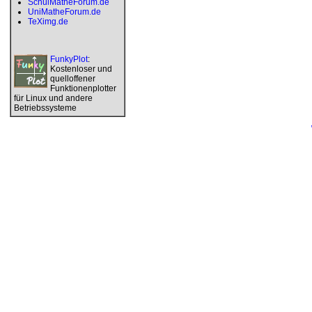
SchulMatheForum.de
UniMatheForum.de
TeXimg.de
FunkyPlot
:
Kostenloser und
quelloffener
Funktionenplotter
für Linux und andere
Betriebssysteme