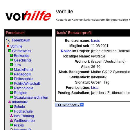
Vorhilfe
Kostenlose Kommunikationsplattform für gegenseitige H
Forenbaum
b.reis' Benutzerprofil
Forenbaum
Benutzername
:
b.reis
Mitglied seit
:
11.08.2011
Vorhilfe
Geisteswiss.
Rollen
im Projekt
:
[keine offiziellen Rollen
Erdkunde
Richtiger Name
:
versteckt
Geschichte
Wohnort
:
(Bayern/Deutschland)
Jura
Alter
:
36-40
Musik/Kunst
Math. Background
:
Mathe-GK 12 Gymnasiu
Pädagogik
Studienfach
:
Informatik
Philosophie
Signatur
:
Guten Tag
Politik/Wirtschaft
Forenbeiträge
:
Liste
Psychologie
Religion
Posting-Statistiken
:
[werden z.Zt. überarbeite
Sozialwissenschaften
Informatik
Schule
Hochschule
Info-Training
Wettbewerbe
Praxis