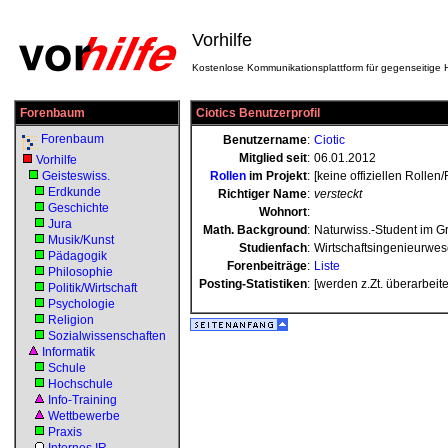
Vorhilfe
Kostenlose Kommunikationsplattform für gegenseitige H
Forenbaum
Ciotics Benutzerprofil
Forenbaum
Benutzername
:
Ciotic
Mitglied seit
:
06.01.2012
Vorhilfe
Geisteswiss.
Rollen
im Projekt
:
[keine offiziellen Rollen
Erdkunde
Richtiger Name
:
versteckt
Geschichte
Wohnort
:
Jura
Math. Background
:
Naturwiss.-Student im 
Musik/Kunst
Studienfach
:
Wirtschaftsingenieurwe
Pädagogik
Forenbeiträge
:
Liste
Philosophie
Posting-Statistiken
:
[werden z.Zt. überarbeite
Politik/Wirtschaft
Psychologie
Religion
Sozialwissenschaften
Informatik
Schule
Hochschule
Info-Training
Wettbewerbe
Praxis