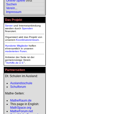
Online-Spiele
beta
Suchen
Verein
...
Impressum
Das Projekt
Server
und Internetanbindung
werden durch
Spenden
finanziert.
Organisiert wird das Projekt von
unserem
Koordinatorenteam
.
Hunderte Mitglieder
helfen
ehrenamtlich in unseren
moderierten
Foren
.
Anbieter der Seite ist der
gemeinnützige Verein
"
Vorhilfe.de e.V.
".
Partnerseiten
Dt. Schulen im Ausland:
Auslandsschule
Schulforum
Mathe-Seiten:
MatheRaum.de
This page in English:
MathSpace.org
MatheForum.net