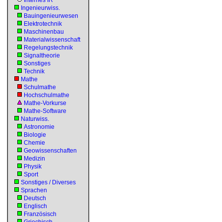
Internes IR
Ingenieurwiss.
Bauingenieurwesen
Elektrotechnik
Maschinenbau
Materialwissenschaft
Regelungstechnik
Signaltheorie
Sonstiges
Technik
Mathe
Schulmathe
Hochschulmathe
Mathe-Vorkurse
Mathe-Software
Naturwiss.
Astronomie
Biologie
Chemie
Geowissenschaften
Medizin
Physik
Sport
Sonstiges / Diverses
Sprachen
Deutsch
Englisch
Französisch