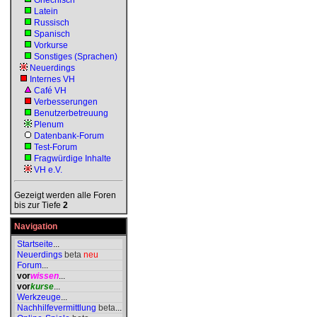
Griechisch
Latein
Russisch
Spanisch
Vorkurse
Sonstiges (Sprachen)
Neuerdings
Internes VH
Café VH
Verbesserungen
Benutzerbetreuung
Plenum
Datenbank-Forum
Test-Forum
Fragwürdige Inhalte
VH e.V.
Gezeigt werden alle Foren
bis zur Tiefe
2
Navigation
Startseite
...
Neuerdings
beta
neu
Forum
...
vor
wissen
...
vor
kurse
...
Werkzeuge
...
Nachhilfevermittlung
beta
...