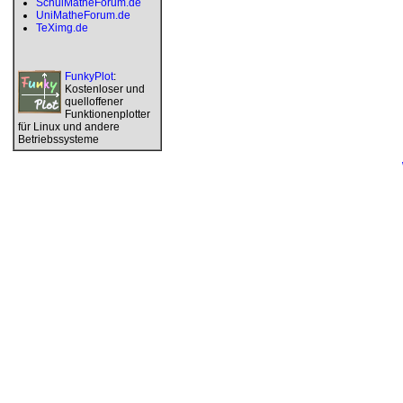
SchulMatheForum.de
UniMatheForum.de
TeXimg.de
FunkyPlot
:
Kostenloser und
quelloffener
Funktionenplotter
für Linux und andere
Betriebssysteme