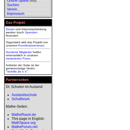
Online-Spiele
beta
Suchen
Verein
...
Impressum
Das Projekt
Server
und Internetanbindung
werden durch
Spenden
finanziert.
Organisiert wird das Projekt von
unserem
Koordinatorenteam
.
Hunderte Mitglieder
helfen
ehrenamtlich in unseren
moderierten
Foren
.
Anbieter der Seite ist der
gemeinnützige Verein
"
Vorhilfe.de e.V.
".
Partnerseiten
Dt. Schulen im Ausland:
Auslandsschule
Schulforum
Mathe-Seiten:
MatheRaum.de
This page in English:
MathSpace.org
MatheForum.net