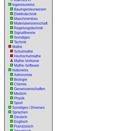
Internes IR
Ingenieurwiss.
Bauingenieurwesen
Elektrotechnik
Maschinenbau
Materialwissenschaft
Regelungstechnik
Signaltheorie
Sonstiges
Technik
Mathe
Schulmathe
Hochschulmathe
Mathe-Vorkurse
Mathe-Software
Naturwiss.
Astronomie
Biologie
Chemie
Geowissenschaften
Medizin
Physik
Sport
Sonstiges / Diverses
Sprachen
Deutsch
Englisch
Französisch