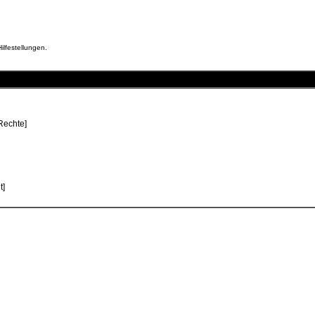
ilfestellungen.
/Rechte]
t]