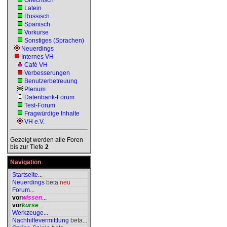
Griechisch
Latein
Russisch
Spanisch
Vorkurse
Sonstiges (Sprachen)
Neuerdings
Internes VH
Café VH
Verbesserungen
Benutzerbetreuung
Plenum
Datenbank-Forum
Test-Forum
Fragwürdige Inhalte
VH e.V.
Gezeigt werden alle Foren
bis zur Tiefe
2
Navigation
Startseite
...
Neuerdings
beta
neu
Forum
...
vor
wissen
...
vor
kurse
...
Werkzeuge
...
Nachhilfevermittlung
beta
...