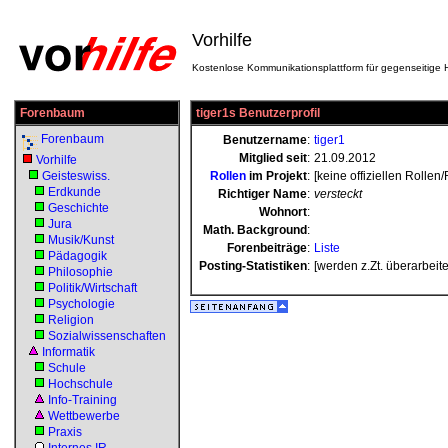
Vorhilfe
Kostenlose Kommunikationsplattform für gegenseitige H
Forenbaum
tiger1s Benutzerprofil
Forenbaum
Benutzername
:
tiger1
Mitglied seit
:
21.09.2012
Vorhilfe
Geisteswiss.
Rollen
im Projekt
:
[keine offiziellen Rollen
Erdkunde
Richtiger Name
:
versteckt
Geschichte
Wohnort
:
Jura
Math. Background
:
Musik/Kunst
Forenbeiträge
:
Liste
Pädagogik
Posting-Statistiken
:
[werden z.Zt. überarbeite
Philosophie
Politik/Wirtschaft
Psychologie
Religion
Sozialwissenschaften
Informatik
Schule
Hochschule
Info-Training
Wettbewerbe
Praxis