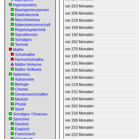
Internes IR
Ingenieurwiss.
vor 253 Monaten
Bauingenieurwesen
vor 206 Monaten
Elektrotechnik
Maschinenbau
vor 216 Monaten
Materialwissenschaft
vor 168 Monaten
Regelungstechnik
Signaltheorie
vor 192 Monaten
Sonstiges
vor 262 Monaten
Technik
vor 270 Monaten
Mathe
Schulmathe
vor 195 Monaten
Hochschulmathe
vor 231 Monaten
Mathe-Vorkurse
Mathe-Software
vor 235 Monaten
Naturwiss.
vor 236 Monaten
Astronomie
Biologie
vor 219 Monaten
Chemie
vor 231 Monaten
Geowissenschaften
vor 204 Monaten
Medizin
Physik
vor 262 Monaten
Sport
vor 216 Monaten
Sonstiges / Diverses
Sprachen
vor 206 Monaten
Deutsch
vor 253 Monaten
Englisch
Französisch
vor 222 Monaten