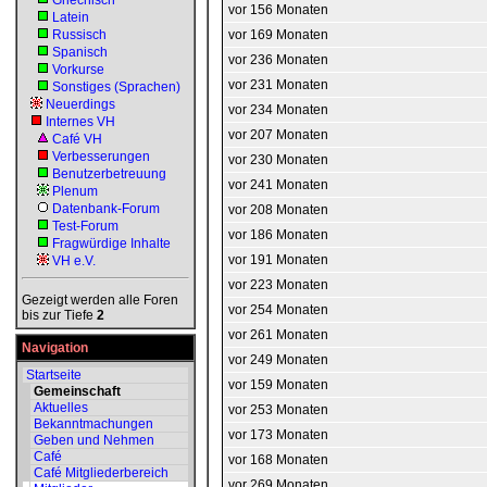
Griechisch
vor 156 Monaten
Latein
Russisch
vor 169 Monaten
Spanisch
vor 236 Monaten
Vorkurse
vor 231 Monaten
Sonstiges (Sprachen)
Neuerdings
vor 234 Monaten
Internes VH
vor 207 Monaten
Café VH
Verbesserungen
vor 230 Monaten
Benutzerbetreuung
vor 241 Monaten
Plenum
Datenbank-Forum
vor 208 Monaten
Test-Forum
vor 186 Monaten
Fragwürdige Inhalte
vor 191 Monaten
VH e.V.
vor 223 Monaten
Gezeigt werden alle Foren
vor 254 Monaten
bis zur Tiefe
2
vor 261 Monaten
Navigation
vor 249 Monaten
Startseite
vor 159 Monaten
Gemeinschaft
Aktuelles
vor 253 Monaten
Bekanntmachungen
vor 173 Monaten
Geben und Nehmen
Café
vor 168 Monaten
Café Mitgliederbereich
vor 269 Monaten