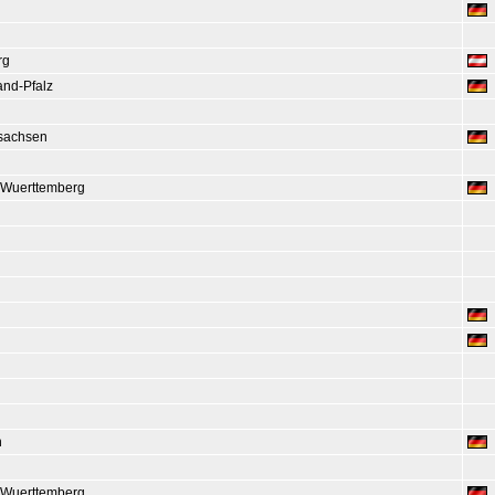
rg
and-Pfalz
sachsen
Wuerttemberg
n
Wuerttemberg