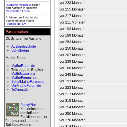
vor 233 Monaten
Hunderte Mitglieder
helfen
ehrenamtlich in unseren
vor 255 Monaten
moderierten
Foren
.
vor 217 Monaten
Anbieter der Seite ist der
gemeinnützige Verein
vor 211 Monaten
"
Vorhilfe.de e.V.
".
vor 193 Monaten
Partnerseiten
vor 189 Monaten
Dt. Schulen im Ausland:
vor 253 Monaten
Auslandsschule
vor 250 Monaten
Schulforum
vor 207 Monaten
Mathe-Seiten:
vor 239 Monaten
MatheRaum.de
vor 160 Monaten
This page in English:
MathSpace.org
vor 248 Monaten
MatheForum.net
vor 193 Monaten
SchulMatheForum.de
UniMatheForum.de
vor 223 Monaten
TeXimg.de
vor 217 Monaten
vor 215 Monaten
FunkyPlot
:
vor 254 Monaten
Kostenloser und
quelloffener
vor 250 Monaten
Funktionenplotter
vor 276 Monaten
für Linux und andere
Betriebssysteme
vor 214 Monaten