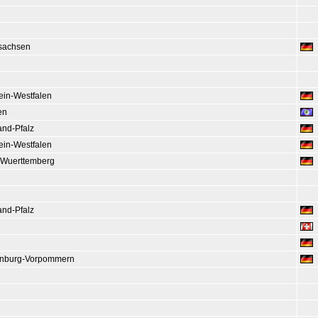
sachsen
ein-Westfalen
en
and-Pfalz
ein-Westfalen
Wuerttemberg
and-Pfalz
nburg-Vorpommern