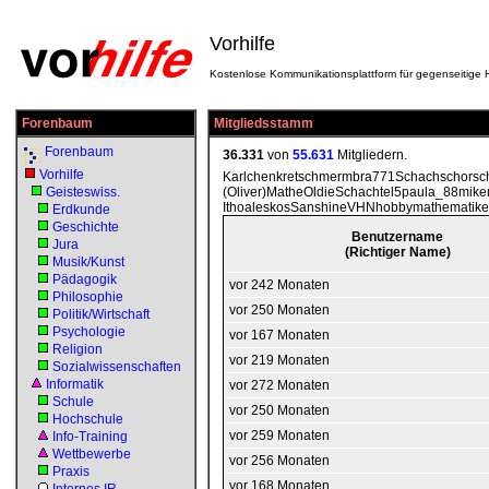
Vorhilfe
Kostenlose Kommunikationsplattform für gegenseitige H
Forenbaum
Mitgliedsstamm
Forenbaum
36.331
von
55.631
Mitgliedern.
Vorhilfe
Karlchenkretschmermbra771Schachschorsch
Geisteswiss.
(Oliver)MatheOldieSchachtel5paula_88mik
IthoaleskosSanshineVHNhobbymathematiker
Erdkunde
Geschichte
Benutzername
Jura
(Richtiger Name)
Musik/Kunst
Pädagogik
vor 242 Monaten
Philosophie
vor 250 Monaten
Politik/Wirtschaft
Psychologie
vor 167 Monaten
Religion
vor 219 Monaten
Sozialwissenschaften
Informatik
vor 272 Monaten
Schule
vor 250 Monaten
Hochschule
vor 259 Monaten
Info-Training
Wettbewerbe
vor 256 Monaten
Praxis
vor 168 Monaten