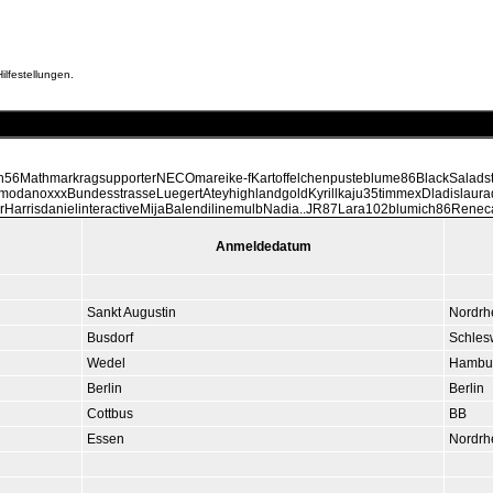
ilfestellungen.
56MathmarkragsupporterNECOmareike-fKartoffelchenpusteblume86BlackSaladst
emodanoxxxBundesstrasseLuegertAteyhighlandgoldKyrillkaju35timmexDladislaur
HarrisdanielinteractiveMijaBalendilinemulbNadia..JR87Lara102blumich86Re
Anmeldedatum
Sankt Augustin
Nordrh
Busdorf
Schles
Wedel
Hambu
Berlin
Berlin
Cottbus
BB
Essen
Nordrh