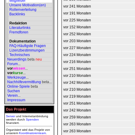
Mitglieder
Unsere Motivation(en)
vor 241 Monaten
Rollenverteilung
vor 191 Monaten
Backlinks
vor 225 Monaten
Redaktion
vor 152 Monaten
Literaturlinks
Fremdforen
vor 252 Monaten
vor 203 Monaten
Dokumentation
FAQ-Häufigste Fragen
vor 227 Monaten
Lizenzbestimmungen
Technisches
vor 224 Monaten
Neuerdings
beta
neu
vor 216 Monaten
Forum
...
vor
wissen
...
vor 251 Monaten
vor
kurse
...
vor 210 Monaten
Werkzeuge
...
Nachhilfevermittlung
beta
...
vor 242 Monaten
Online-Spiele
beta
vor 210 Monaten
Suchen
Verein
...
vor 219 Monaten
Impressum
vor 251 Monaten
Das Projekt
vor 242 Monaten
Server
und Internetanbindung
vor 259 Monaten
werden durch
Spenden
finanziert.
vor 263 Monaten
Organisiert wird das Projekt von
vor 263 Monaten
unserem
Koordinatorenteam
.