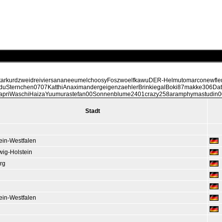
arkurdzweidreiviersananeeumelchoosyFoszwoelfkawuDER-Helmutomarconewflem
aduSternchen0707KatthiAnaximandergeigenzaehlerBrinkiegalBoki87makke306Dat
necapriWaschiHaizaYuumurastefan00Sonnenblume2401crazy258aramphymastudin0
Stadt
ein-Westfalen
wig-Holstein
rg
ein-Westfalen