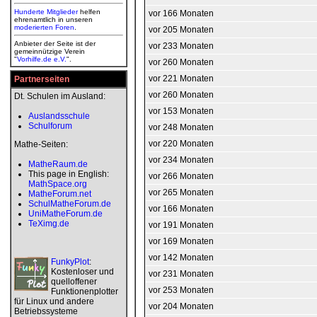
Hunderte Mitglieder
helfen
vor 166 Monaten
ehrenamtlich in unseren
moderierten
Foren
.
vor 205 Monaten
Anbieter der Seite ist der
vor 233 Monaten
gemeinnützige Verein
"
Vorhilfe.de e.V.
".
vor 260 Monaten
vor 221 Monaten
Partnerseiten
vor 260 Monaten
Dt. Schulen im Ausland:
vor 153 Monaten
Auslandsschule
Schulforum
vor 248 Monaten
vor 220 Monaten
Mathe-Seiten:
vor 234 Monaten
MatheRaum.de
This page in English:
vor 266 Monaten
MathSpace.org
vor 265 Monaten
MatheForum.net
SchulMatheForum.de
vor 166 Monaten
UniMatheForum.de
TeXimg.de
vor 191 Monaten
vor 169 Monaten
vor 142 Monaten
FunkyPlot
:
Kostenloser und
vor 231 Monaten
quelloffener
vor 253 Monaten
Funktionenplotter
für Linux und andere
vor 204 Monaten
Betriebssysteme