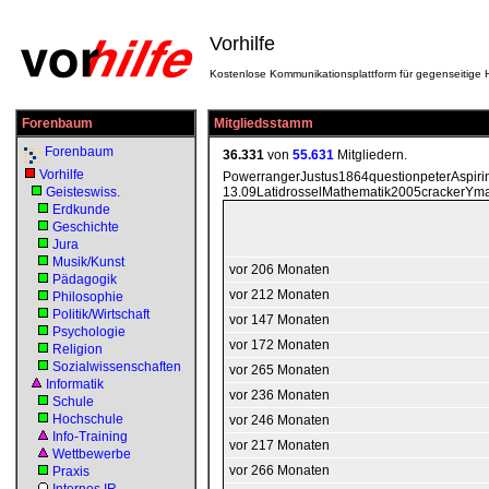
Vorhilfe
Kostenlose Kommunikationsplattform für gegenseitige H
Forenbaum
Mitgliedsstamm
Forenbaum
36.331
von
55.631
Mitgliedern.
Vorhilfe
PowerrangerJustus1864questionpeterAspir
Geisteswiss.
13.09LatidrosselMathematik2005crackerYm
Erdkunde
Geschichte
Jura
Musik/Kunst
vor 206 Monaten
Pädagogik
vor 212 Monaten
Philosophie
Politik/Wirtschaft
vor 147 Monaten
Psychologie
vor 172 Monaten
Religion
Sozialwissenschaften
vor 265 Monaten
Informatik
vor 236 Monaten
Schule
Hochschule
vor 246 Monaten
Info-Training
vor 217 Monaten
Wettbewerbe
vor 266 Monaten
Praxis