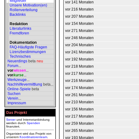
Mitglieder
vor 141 Monaten
Unsere Motivation(en)
vor 216 Monaten
Rollenverteilung
Backlinks
vor 207 Monaten
vor 154 Monaten
Redaktion
Literaturlinks
vor 271 Monaten
Fremdforen
vor 246 Monaten
Dokumentation
vor 204 Monaten
FAQ-Häufigste Fragen
Lizenzbestimmungen
vor 241 Monaten
Technisches
vor 192 Monaten
Neuerdings
beta
neu
Forum
...
vor 218 Monaten
vor
wissen
...
vor 217 Monaten
vor
kurse
...
Werkzeuge
...
vor 216 Monaten
Nachhilfevermittlung
beta
...
vor 174 Monaten
Online-Spiele
beta
Suchen
vor 261 Monaten
Verein
...
vor 210 Monaten
Impressum
vor 156 Monaten
Das Projekt
vor 217 Monaten
Server
und Internetanbindung
werden durch
Spenden
vor 259 Monaten
finanziert.
vor 265 Monaten
Organisiert wird das Projekt von
unserem
Koordinatorenteam
.
vor 193 Monaten