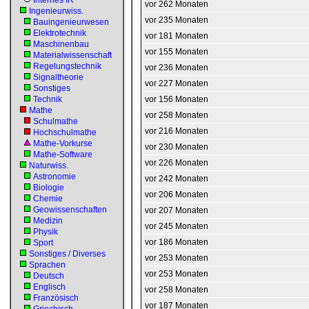
Internes IR
vor 262 Monaten
Ingenieurwiss.
vor 235 Monaten
Bauingenieurwesen
Elektrotechnik
vor 181 Monaten
Maschinenbau
vor 155 Monaten
Materialwissenschaft
Regelungstechnik
vor 236 Monaten
Signaltheorie
vor 227 Monaten
Sonstiges
Technik
vor 156 Monaten
Mathe
vor 258 Monaten
Schulmathe
vor 216 Monaten
Hochschulmathe
Mathe-Vorkurse
vor 230 Monaten
Mathe-Software
vor 226 Monaten
Naturwiss.
Astronomie
vor 242 Monaten
Biologie
vor 206 Monaten
Chemie
Geowissenschaften
vor 207 Monaten
Medizin
vor 245 Monaten
Physik
vor 186 Monaten
Sport
Sonstiges / Diverses
vor 253 Monaten
Sprachen
vor 253 Monaten
Deutsch
Englisch
vor 258 Monaten
Französisch
vor 187 Monaten