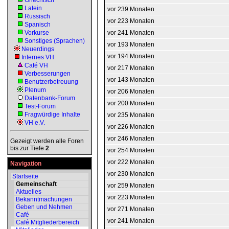
Griechisch
Latein
vor 239 Monaten
Russisch
vor 223 Monaten
Spanisch
Vorkurse
vor 241 Monaten
Sonstiges (Sprachen)
vor 193 Monaten
Neuerdings
vor 194 Monaten
Internes VH
Café VH
vor 217 Monaten
Verbesserungen
vor 143 Monaten
Benutzerbetreuung
Plenum
vor 206 Monaten
Datenbank-Forum
vor 200 Monaten
Test-Forum
Fragwürdige Inhalte
vor 235 Monaten
VH e.V.
vor 226 Monaten
vor 246 Monaten
Gezeigt werden alle Foren
bis zur Tiefe
2
vor 254 Monaten
vor 222 Monaten
Navigation
vor 230 Monaten
Startseite
Gemeinschaft
vor 259 Monaten
Aktuelles
vor 223 Monaten
Bekanntmachungen
Geben und Nehmen
vor 271 Monaten
Café
vor 241 Monaten
Café Mitgliederbereich