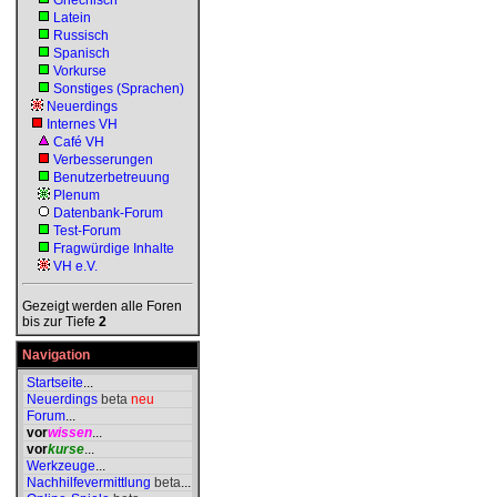
Griechisch
Latein
Russisch
Spanisch
Vorkurse
Sonstiges (Sprachen)
Neuerdings
Internes VH
Café VH
Verbesserungen
Benutzerbetreuung
Plenum
Datenbank-Forum
Test-Forum
Fragwürdige Inhalte
VH e.V.
Gezeigt werden alle Foren
bis zur Tiefe
2
Navigation
Startseite
...
Neuerdings
beta
neu
Forum
...
vor
wissen
...
vor
kurse
...
Werkzeuge
...
Nachhilfevermittlung
beta
...