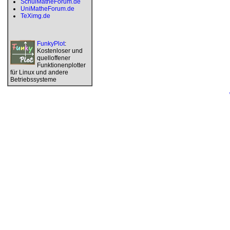
SchulMatheForum.de
UniMatheForum.de
TeXimg.de
FunkyPlot
:
Kostenloser und
quelloffener
Funktionenplotter
für Linux und andere
Betriebssysteme