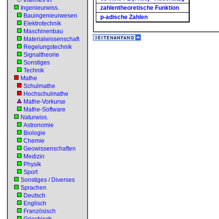
Internes IR
Ingenieurwiss.
zahlentheoretische Funktion
Bauingenieurwesen
p-adische Zahlen
Elektrotechnik
Maschinenbau
Materialwissenschaft
Regelungstechnik
Signaltheorie
Sonstiges
Technik
Mathe
Schulmathe
Hochschulmathe
Mathe-Vorkurse
Mathe-Software
Naturwiss.
Astronomie
Biologie
Chemie
Geowissenschaften
Medizin
Physik
Sport
Sonstiges / Diverses
Sprachen
Deutsch
Englisch
Französisch