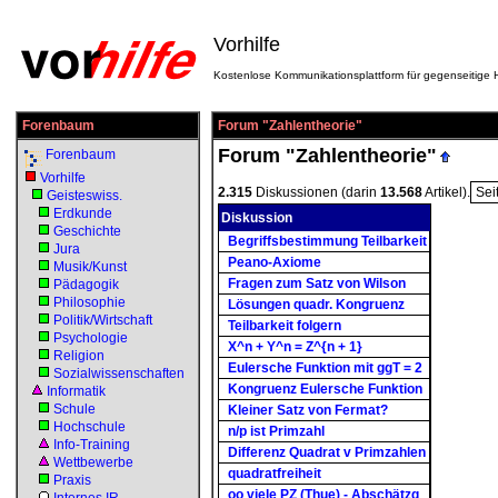
Vorhilfe
Kostenlose Kommunikationsplattform für gegenseitige H
Forenbaum
Forum "Zahlentheorie"
Forum "Zahlentheorie"
Forenbaum
Vorhilfe
2.315
Diskussionen (darin
13.568
Artikel).
Sei
Geisteswiss.
Erdkunde
Diskussion
Geschichte
Begriffsbestimmung Teilbarkeit
Jura
Peano-Axiome
Musik/Kunst
Fragen zum Satz von Wilson
Pädagogik
Philosophie
Lösungen quadr. Kongruenz
Politik/Wirtschaft
Teilbarkeit folgern
Psychologie
X^n + Y^n = Z^{n + 1}
Religion
Eulersche Funktion mit ggT = 2
Sozialwissenschaften
Kongruenz Eulersche Funktion
Informatik
Schule
Kleiner Satz von Fermat?
Hochschule
n/p ist Primzahl
Info-Training
Differenz Quadrat v Primzahlen
Wettbewerbe
quadratfreiheit
Praxis
oo viele PZ (Thue) - Abschätzg