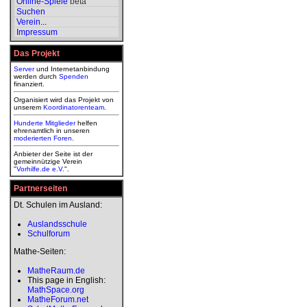
Online-Spiele
beta
Suchen
Verein
...
Impressum
Das Projekt
Server
und Internetanbindung
werden durch
Spenden
finanziert.
Organisiert wird das Projekt von
unserem
Koordinatorenteam
.
Hunderte Mitglieder
helfen
ehrenamtlich in unseren
moderierten
Foren
.
Anbieter der Seite ist der
gemeinnützige Verein
"
Vorhilfe.de e.V.
".
Partnerseiten
Dt. Schulen im Ausland:
Auslandsschule
Schulforum
Mathe-Seiten:
MatheRaum.de
This page in English:
MathSpace.org
MatheForum.net