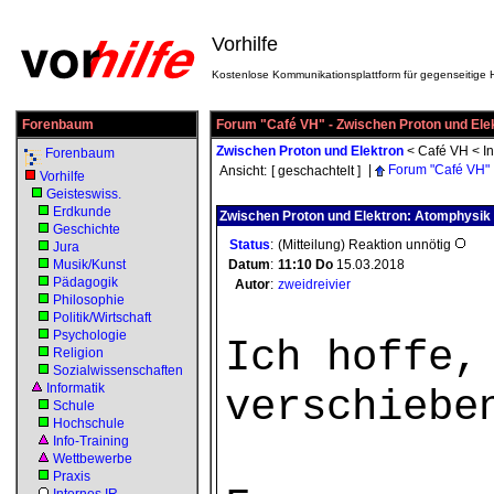
Vorhilfe
Kostenlose Kommunikationsplattform für gegenseitige H
Forenbaum
Forum "Café VH" - Zwischen Proton und Ele
Zwischen Proton und Elektron
<
Café VH
<
I
Forenbaum
|
Forum "Café VH"
Ansicht:
[ geschachtelt ]
Vorhilfe
Geisteswiss.
Erdkunde
Zwischen Proton und Elektron: Atomphysik
Geschichte
Status
:
(Mitteilung) Reaktion unnötig
Jura
Musik/Kunst
Datum
:
11:10
Do
15.03.2018
Pädagogik
Autor
:
zweidreivier
Philosophie
Politik/Wirtschaft
Psychologie
Ich hoffe,
Religion
Sozialwissenschaften
Informatik
verschiebe
Schule
Hochschule
Info-Training
Wettbewerbe
Praxis