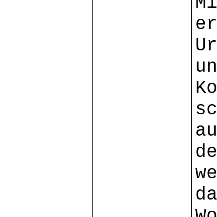
M
e
U
u
K
s
a
d
w
d
W