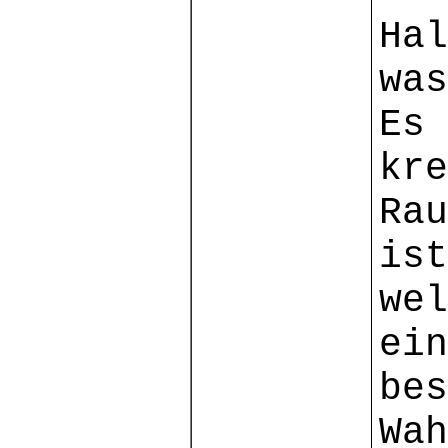
Hal
was
Es 
kre
Ra
ist
wel
ei
be
Wah