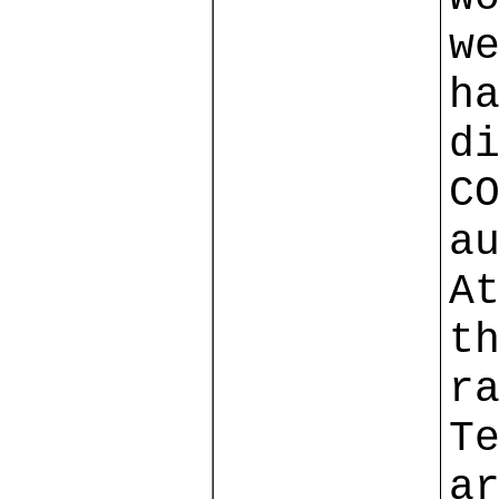
w
h
d
C
a
A
t
r
T
a