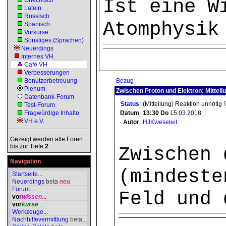
Ist eine W
Griechisch
Latein
Russisch
Atomphysik
Spanisch
Vorkurse
Sonstiges (Sprachen)
Neuerdings
Internes VH
Café VH
Verbesserungen
Benutzerbetreuung
Bezug
Plenum
Zwischen Proton und Elektron: Mitteil
Datenbank-Forum
Status
:
(Mitteilung) Reaktion unnötig
Test-Forum
Fragwürdige Inhalte
Datum
:
13:30
Do
15.03.2018
VH e.V.
Autor
:
HJKweseleit
Gezeigt werden alle Foren
bis zur Tiefe
2
Zwischen 
Navigation
(mindeste
Startseite
...
Neuerdings
beta
neu
Forum
...
Feld und 
vor
wissen
...
vor
kurse
...
Werkzeuge
...
Nachhilfevermittlung
beta
...