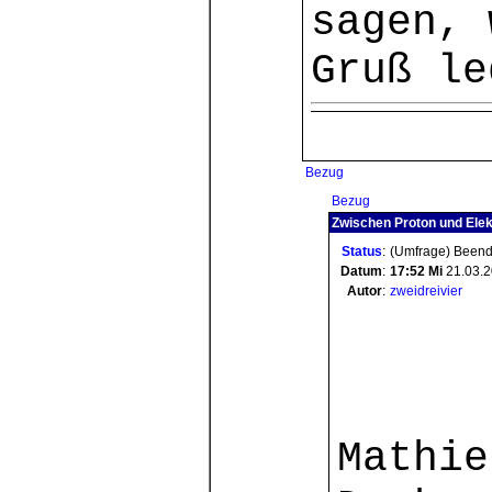
sagen, 
Gruß le
Bezug
Bezug
Zwischen Proton und Elek
Status
:
(Umfrage) Been
Datum
:
17:52
Mi
21.03.
Autor
:
zweidreivier
Mathie