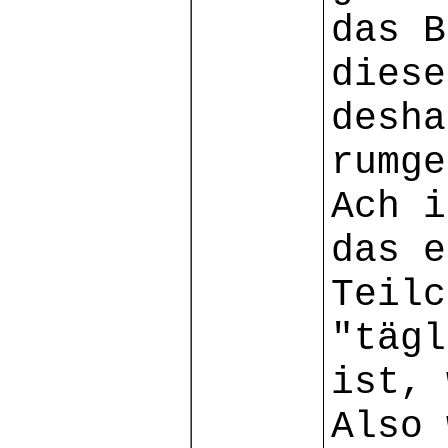
das B
dies
desha
rumge
Ach i
das e
Teilc
"tägl
ist, 
Also 