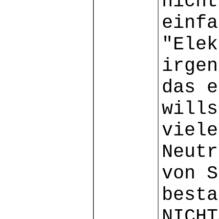
nicht
einfa
"Elek
irgen
das e
wills
viel
Neut
von S
besta
NICHT