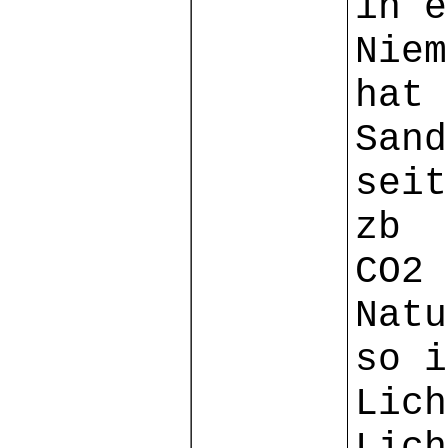
in e
Niem
hat 
Sand
seit
zb
CO2 
Nat
so i
Lich