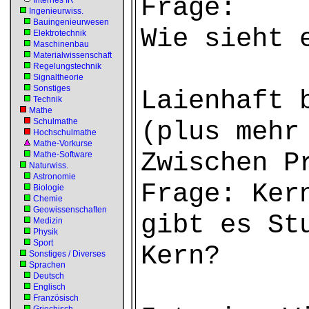
Frage:
Internes IR
Ingenieurwiss.
Bauingenieurwesen
Wie sieht 
Elektrotechnik
Maschinenbau
Materialwissenschaft
Regelungstechnik
Signaltheorie
Sonstiges
Laienhaft 
Technik
Mathe
Schulmathe
(plus mehr
Hochschulmathe
Mathe-Vorkurse
Zwischen P
Mathe-Software
Naturwiss.
Astronomie
Frage: Ker
Biologie
Chemie
Geowissenschaften
gibt es St
Medizin
Physik
Sport
Kern?
Sonstiges / Diverses
Sprachen
Deutsch
Englisch
Französisch