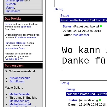
Online-Spiele
beta
Suchen
Verein
...
Bezug
Impressum
Bezug
Das Projekt
Zwischen Proton und Elektron: Fr
Server
und Internetanbindung
Status
:
(Frage) beantwortet
werden durch
Spenden
finanziert.
Datum
:
14:23
Do
15.03.2018
Organisiert wird das Projekt von
Autor
:
zweidreivier
unserem
Koordinatorenteam
.
Hunderte Mitglieder
helfen
ehrenamtlich in unseren
Wo kann 
moderierten
Foren
.
Anbieter der Seite ist der
gemeinnützige Verein
Danke fü
"
Vorhilfe.de e.V.
".
Partnerseiten
Dt. Schulen im Ausland:
Auslandsschule
Schulforum
Bezug
Mathe-Seiten:
Bezug
Zwischen Proton und Elektron
MatheRaum.de
This page in English:
Status
:
(Antwort) fertig
MathSpace.org
MatheForum.net
Datum
:
16:14
Fr
16.03.2018