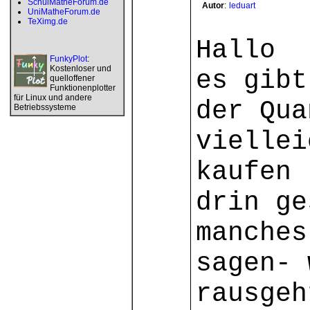
SchulMatheForum.de
Autor
:
leduart
UniMatheForum.de
TeXimg.de
Hallo
FunkyPlot
:
Kostenloser und
es gibt
quelloffener
Funktionenplotter
für Linux und andere
der Qua
Betriebssysteme
viellei
kaufen 
drin ge
manches
sagen- 
rausgeh