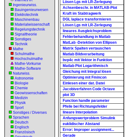
Internes IR
Lösen Lgs mit LR-Zerlegung
Ingenieurwiss.
Achsenbeschr. in MATLAB-Plot
Bauingenieurwesen
Kraft im Stabtragwerk
Elektrotechnik
DGL laplace transformieren
Maschinenbau
Materialwissenschaft
Lösen Lgs mit LR-Zerlegung
Regelungstechnik
lineares Ausgleichsproblem
Signaltheorie
Fehlerbehandlung in Matlab
Sonstiges
MatLab -Detektion von Ellipsen
Technik
Matrix Spalten vertauschen
Mathe
Schulmathe
Matlab Bildverarbeitung
Hochschulmathe
bvp4c mit Vektor in Funktion
Mathe-Vorkurse
Matlab Plot Logarithmisch
Mathe-Software
Gleichung mit Integral lösen
Naturwiss.
Optimierung mit Fmincon
Astronomie
Biologie
Einlesen einer dat. Datei
Chemie
Jacobiverfahren Code Octave
Geowissenschaften
plot 3D
Medizin
Function handle parameter
Physik
Pfeile bei Richtungsfelder
Sport
lineare Interpolation
Sonstiges / Diverses
Sprachen
Anfangswertproblem Simulink
Deutsch
euklidischer Abstand
Englisch
Error: Improper assignment...
Französisch
Gerade