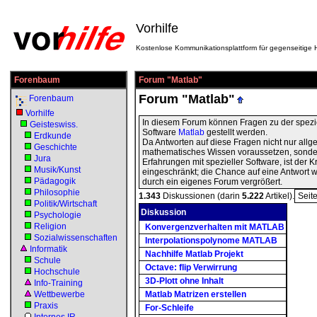
Vorhilfe
Kostenlose Kommunikationsplattform für gegenseitige H
Forenbaum
Forum "Matlab"
Forum "Matlab"
Forenbaum
Vorhilfe
In diesem Forum können Fragen zu der spezi
Geisteswiss.
Software
Matlab
gestellt werden.
Erdkunde
Da Antworten auf diese Fragen nicht nur all
Geschichte
mathematisches Wissen voraussetzen, sonder
Jura
Erfahrungen mit spezieller Software, ist der K
Musik/Kunst
eingeschränkt; die Chance auf eine Antwort wi
Pädagogik
durch ein eigenes Forum vergrößert.
Philosophie
1.343
Diskussionen (darin
5.222
Artikel).
Seit
Politik/Wirtschaft
Diskussion
Psychologie
Religion
Konvergenzverhalten mit MATLAB
Sozialwissenschaften
Interpolationspolynome MATLAB
Informatik
Nachhilfe Matlab Projekt
Schule
Octave: flip Verwirrung
Hochschule
3D-Plott ohne Inhalt
Info-Training
Wettbewerbe
Matlab Matrizen erstellen
Praxis
For-Schleife