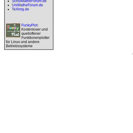
SchulMatheForum.de
UniMatheForum.de
TeXimg.de
FunkyPlot
:
Kostenloser und
quelloffener
Funktionenplotter
für Linux und andere
Betriebssysteme