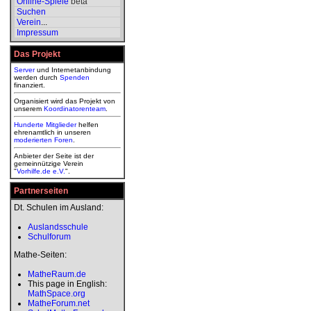
Online-Spiele
beta
Suchen
Verein
...
Impressum
Das Projekt
Server
und Internetanbindung
werden durch
Spenden
finanziert.
Organisiert wird das Projekt von
unserem
Koordinatorenteam
.
Hunderte Mitglieder
helfen
ehrenamtlich in unseren
moderierten
Foren
.
Anbieter der Seite ist der
gemeinnützige Verein
"
Vorhilfe.de e.V.
".
Partnerseiten
Dt. Schulen im Ausland:
Auslandsschule
Schulforum
Mathe-Seiten:
MatheRaum.de
This page in English:
MathSpace.org
MatheForum.net