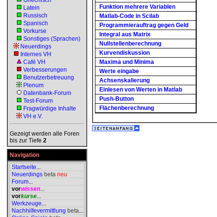
Griechisch
Funktion mehrere Variablen
Latein
Russisch
Matlab-Code in Scilab
Spanisch
Programmierauftrag gegen Geld
Vorkurse
Integral aus Matrix
Sonstiges (Sprachen)
Nullstellenberechnung
Neuerdings
Kurvendiskussion
Internes VH
Café VH
Maxima und Minima
Verbesserungen
Werte eingabe
Benutzerbetreuung
Achsenskalierung
Plenum
Einlesen von Werten in Matlab
Datenbank-Forum
Push-Button
Test-Forum
Flächenberechnung
Fragwürdige Inhalte
VH e.V.
Gezeigt werden alle Foren
bis zur Tiefe
2
Navigation
Startseite
...
Neuerdings
beta
neu
Forum
...
vor
wissen
...
vor
kurse
...
Werkzeuge
...
Nachhilfevermittlung
beta
...