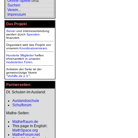
Online-Spiele
beta
Suchen
Verein
...
Impressum
Das Projekt
Server
und Internetanbindung
werden durch
Spenden
finanziert.
Organisiert wird das Projekt von
unserem
Koordinatorenteam
.
Hunderte Mitglieder
helfen
ehrenamtlich in unseren
moderierten
Foren
.
Anbieter der Seite ist der
gemeinnützige Verein
"
Vorhilfe.de e.V.
".
Partnerseiten
Dt. Schulen im Ausland:
Auslandsschule
Schulforum
Mathe-Seiten:
MatheRaum.de
This page in English:
MathSpace.org
MatheForum.net