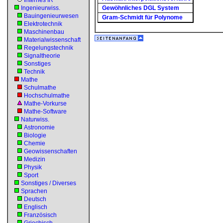
Internes IR
Ingenieurwiss.
Gewöhnliches DGL System
Bauingenieurwesen
Gram-Schmidt für Polynome
Elektrotechnik
Maschinenbau
Materialwissenschaft
Regelungstechnik
Signaltheorie
Sonstiges
Technik
Mathe
Schulmathe
Hochschulmathe
Mathe-Vorkurse
Mathe-Software
Naturwiss.
Astronomie
Biologie
Chemie
Geowissenschaften
Medizin
Physik
Sport
Sonstiges / Diverses
Sprachen
Deutsch
Englisch
Französisch