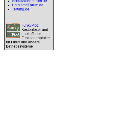
SchulMatheForum.de
UniMatheForum.de
TeXimg.de
FunkyPlot
:
Kostenloser und
quelloffener
Funktionenplotter
für Linux und andere
Betriebssysteme