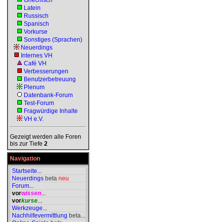
Griechisch
Latein
Russisch
Spanisch
Vorkurse
Sonstiges (Sprachen)
Neuerdings
Internes VH
Café VH
Verbesserungen
Benutzerbetreuung
Plenum
Datenbank-Forum
Test-Forum
Fragwürdige Inhalte
VH e.V.
Gezeigt werden alle Foren
bis zur Tiefe
2
Navigation
Startseite
...
Neuerdings
beta
neu
Forum
...
vor
wissen
...
vor
kurse
...
Werkzeuge
...
Nachhilfevermittlung
beta
...