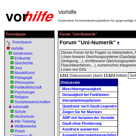
Vorhilfe
Kostenlose Kommunikationsplattform für gegenseitige H
Forenbaum
Forum "Uni-Numerik"
Forum "Uni-Numerik"
Forenbaum
Vorhilfe
Dieses Forum ist für Fragen zu Interpolation,
Geisteswiss.
Lösen linearer Gleichungssysteme (Gaußalg
Erdkunde
Zerlegung,...), nichtlinearer Gleichungssyst
Geschichte
Fixpunktverfahren,...), numerisches Integriere
Jura
Lösen von DGL
Musik/Kunst
3.011
Diskussionen (darin
13.623
Artikel).
Sei
Pädagogik
Philosophie
Diskussion
Politik/Wirtschaft
Maschinengenauigkeit
Psychologie
Genauigkeit bei Funktionen
Religion
Interpolationspolynom
Sozialwissenschaften
Quadratur nach Gauß-Legendre
Informatik
Schule
Zeigen Sie für Matrizen
Hochschule
AWP mit Variation der Variable
Info-Training
Gauß ohne Pivotierung
Wettbewerbe
Ausdruck auswerten
Praxis
Auswahl Interpolationsverfahre