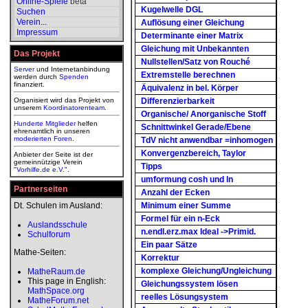
Online-Spiele
beta
Kugelwelle DGL
Suchen
Verein
...
Auflösung einer Gleichung
Impressum
Determinante einer Matrix
Gleichung mit Unbekannten
Das Projekt
Nullstellen/Satz von Rouché
Server
und Internetanbindung
Extremstelle berechnen
werden durch
Spenden
finanziert.
Äquivalenz in bel. Körper
Organisiert wird das Projekt von
Differenzierbarkeit
unserem
Koordinatorenteam
.
Organische/ Anorganische Stoff
Hunderte Mitglieder
helfen
Schnittwinkel Gerade/Ebene
ehrenamtlich in unseren
moderierten
Foren
.
TdV nicht anwendbar =inhomogen
Konvergenzbereich, Taylor
Anbieter der Seite ist der
gemeinnützige Verein
Tipps
"
Vorhilfe.de e.V.
".
umformung cosh und ln
Partnerseiten
Anzahl der Ecken
Dt. Schulen im Ausland:
Minimum einer Summe
Formel für ein n-Eck
Auslandsschule
n.endl.erz.max Ideal ->Primid.
Schulforum
Ein paar Sätze
Mathe-Seiten:
Korrektur
komplexe Gleichung/Ungleichung
MatheRaum.de
This page in English:
Gleichungssystem lösen
MathSpace.org
reelles Lösungsystem
MatheForum.net