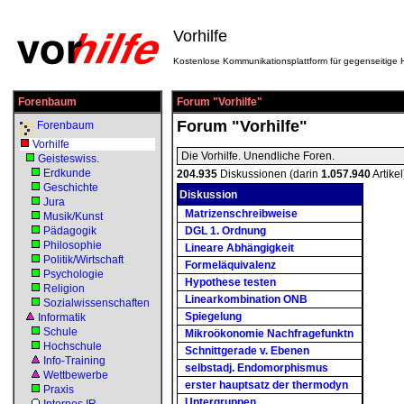
Vorhilfe
Kostenlose Kommunikationsplattform für gegenseitige H
Forenbaum
Forum "Vorhilfe"
Forum "Vorhilfe"
Forenbaum
Vorhilfe
Die Vorhilfe. Unendliche Foren.
Geisteswiss.
Erdkunde
204.935
Diskussionen (darin
1.057.940
Artikel
Geschichte
Diskussion
Jura
Matrizenschreibweise
Musik/Kunst
Pädagogik
DGL 1. Ordnung
Philosophie
Lineare Abhängigkeit
Politik/Wirtschaft
Formeläquivalenz
Psychologie
Hypothese testen
Religion
Linearkombination ONB
Sozialwissenschaften
Spiegelung
Informatik
Schule
Mikroökonomie Nachfragefunktn
Hochschule
Schnittgerade v. Ebenen
Info-Training
selbstadj. Endomorphismus
Wettbewerbe
erster hauptsatz der thermodyn
Praxis
Untergruppen