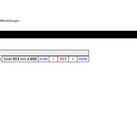
ilfestellungen.
).
Seite
913
von
2.050
erste
<
913
>
letzte