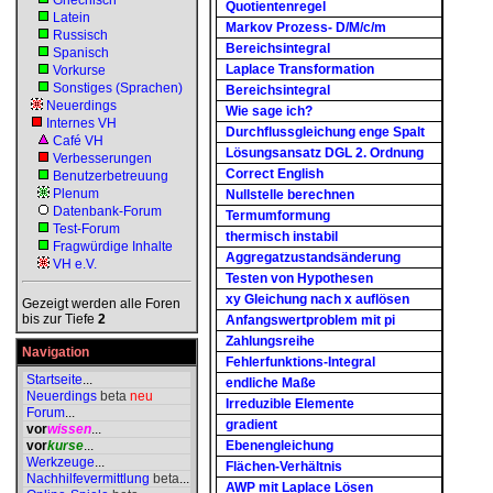
Griechisch
Quotientenregel
Latein
Markov Prozess- D/M/c/m
Russisch
Bereichsintegral
Spanisch
Laplace Transformation
Vorkurse
Sonstiges (Sprachen)
Bereichsintegral
Neuerdings
Wie sage ich?
Internes VH
Durchflussgleichung enge Spalt
Café VH
Lösungsansatz DGL 2. Ordnung
Verbesserungen
Correct English
Benutzerbetreuung
Plenum
Nullstelle berechnen
Datenbank-Forum
Termumformung
Test-Forum
thermisch instabil
Fragwürdige Inhalte
Aggregatzustandsänderung
VH e.V.
Testen von Hypothesen
xy Gleichung nach x auflösen
Gezeigt werden alle Foren
bis zur Tiefe
2
Anfangswertproblem mit pi
Zahlungsreihe
Navigation
Fehlerfunktions-Integral
Startseite
...
endliche Maße
Neuerdings
beta
neu
Irreduzible Elemente
Forum
...
gradient
vor
wissen
...
vor
kurse
...
Ebenengleichung
Werkzeuge
...
Flächen-Verhältnis
Nachhilfevermittlung
beta
...
AWP mit Laplace Lösen