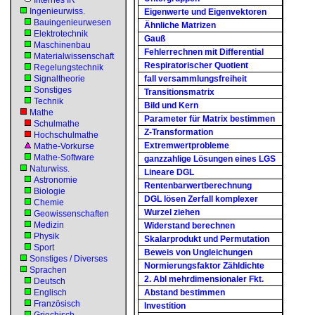
Internes IR
Ingenieurwiss.
Eigenwerte und Eigenvektoren
Bauingenieurwesen
Ähnliche Matrizen
Elektrotechnik
Gauß
Maschinenbau
Fehlerrechnen mit Differential
Materialwissenschaft
Respiratorischer Quotient
Regelungstechnik
Signaltheorie
fall versammlungsfreiheit
Sonstiges
Transitionsmatrix
Technik
Bild und Kern
Mathe
Parameter für Matrix bestimmen
Schulmathe
Z-Transformation
Hochschulmathe
Extremwertprobleme
Mathe-Vorkurse
Mathe-Software
ganzzahlige Lösungen eines LGS
Naturwiss.
Lineare DGL
Astronomie
Rentenbarwertberechnung
Biologie
DGL lösen Zerfall komplexer
Chemie
Wurzel ziehen
Geowissenschaften
Medizin
Widerstand berechnen
Physik
Skalarprodukt und Permutation
Sport
Beweis von Ungleichungen
Sonstiges / Diverses
Normierungsfaktor Zähldichte
Sprachen
2. Abl mehrdimensionaler Fkt.
Deutsch
Englisch
Abstand bestimmen
Französisch
Investition