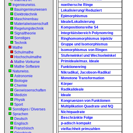
Internes IR
Ingenieurwiss.
noethersche Ringe
Bauingenieurwesen
Lokalisierung/ Reduziert
Elektrotechnik
Epimorphismus
Maschinenbau
Ideale/Lokalisierung
Materialwissenschaft
Kompositionsreihe S4
Regelungstechnik
Integritätsbereich Polynomring
Signaltheorie
Sonstiges
Ringhomomorphismus injektiv
Technik
Gruppe und Isomorphismus
Mathe
Isomorphismus von Ringen
Schulmathe
Stufenwinkel und Wechselwinkel
Hochschulmathe
Primideale/max. Ideale
Mathe-Vorkurse
Mathe-Software
Funktionenring
Naturwiss.
Nikradikal, Jacobson-Radikal
Astronomie
Monotone Transformation
Biologie
Körper
Chemie
Radikalideale
Geowissenschaften
Medizin
Ideale
Physik
Kongruenzen von Funktionen
Sport
Multiplikation Quadrate und NQ
Sonstiges / Diverses
Nichtquadrate
Sprachen
Beschränkte Folge
Deutsch
p-adisch kompakt
Englisch
Französisch
vielfachheit primzahlen