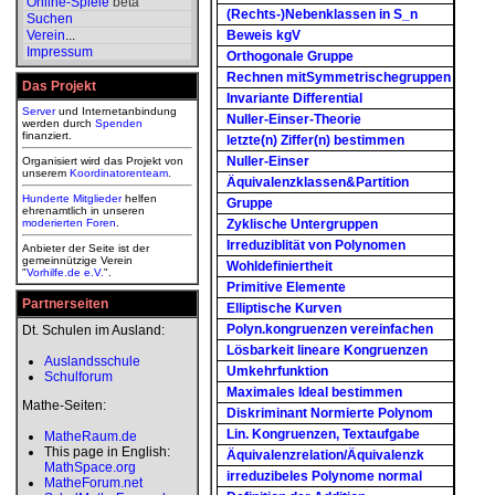
Online-Spiele
beta
(Rechts-)Nebenklassen in S_n
Suchen
Verein
...
Beweis kgV
Impressum
Orthogonale Gruppe
Rechnen mitSymmetrischegruppen
Das Projekt
Invariante Differential
Server
und Internetanbindung
Nuller-Einser-Theorie
werden durch
Spenden
finanziert.
letzte(n) Ziffer(n) bestimmen
Nuller-Einser
Organisiert wird das Projekt von
unserem
Koordinatorenteam
.
Äquivalenzklassen&Partition
Hunderte Mitglieder
helfen
Gruppe
ehrenamtlich in unseren
moderierten
Foren
.
Zyklische Untergruppen
Irreduziblität von Polynomen
Anbieter der Seite ist der
gemeinnützige Verein
Wohldefiniertheit
"
Vorhilfe.de e.V.
".
Primitive Elemente
Partnerseiten
Elliptische Kurven
Polyn.kongruenzen vereinfachen
Dt. Schulen im Ausland:
Lösbarkeit lineare Kongruenzen
Auslandsschule
Umkehrfunktion
Schulforum
Maximales Ideal bestimmen
Mathe-Seiten:
Diskriminant Normierte Polynom
Lin. Kongruenzen, Textaufgabe
MatheRaum.de
This page in English:
Äquivalenzrelation/Äquivalenzk
MathSpace.org
irreduzibeles Polynome normal
MatheForum.net