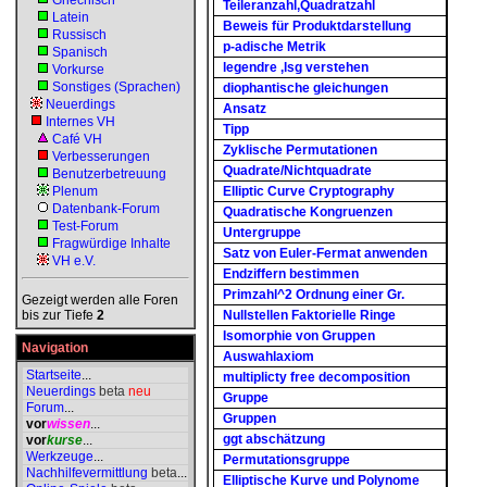
Griechisch
Teileranzahl,Quadratzahl
Latein
Beweis für Produktdarstellung
Russisch
p-adische Metrik
Spanisch
legendre ,lsg verstehen
Vorkurse
Sonstiges (Sprachen)
diophantische gleichungen
Neuerdings
Ansatz
Internes VH
Tipp
Café VH
Zyklische Permutationen
Verbesserungen
Quadrate/Nichtquadrate
Benutzerbetreuung
Plenum
Elliptic Curve Cryptography
Datenbank-Forum
Quadratische Kongruenzen
Test-Forum
Untergruppe
Fragwürdige Inhalte
Satz von Euler-Fermat anwenden
VH e.V.
Endziffern bestimmen
Primzahl^2 Ordnung einer Gr.
Gezeigt werden alle Foren
bis zur Tiefe
2
Nullstellen Faktorielle Ringe
Isomorphie von Gruppen
Navigation
Auswahlaxiom
Startseite
...
multiplicty free decomposition
Neuerdings
beta
neu
Gruppe
Forum
...
Gruppen
vor
wissen
...
ggt abschätzung
vor
kurse
...
Werkzeuge
...
Permutationsgruppe
Nachhilfevermittlung
beta
...
Elliptische Kurve und Polynome