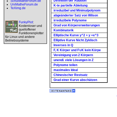
Definition der Addition
SchulMatheForum.de
UniMatheForum.de
K-te partielle Ableitung
TeXimg.de
irreduzibel und Minimalpolynom
abgeänderter Satz von Wilson
irreduzibele Polynome
FunkyPlot
:
Grad von Körpererweiterungen
Kostenloser und
quelloffener
Kombinatorik
Funktionenplotter
Elliptische Kurve y^2 + y =x^3
für Linux und andere
Elliptive Kurve Nicht Zyklisch
Betriebssysteme
Inverses in Q
F, K Körper und F∪K kein Körpe
Vereinigung von 2 Körpern
unendl. viele Lösungen in Z
Polynome teilen
maximales Ideal
Chinesischer Restsatz
Grad einer Kurve abschätzen