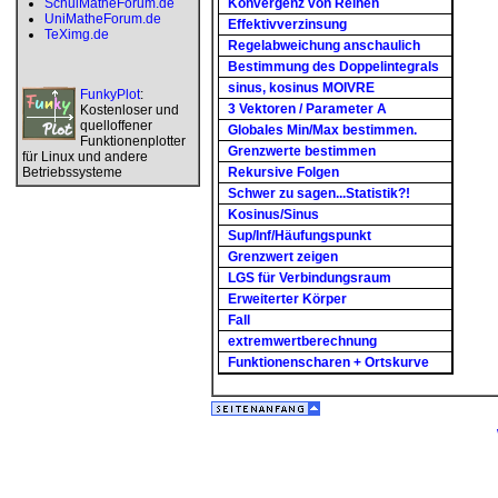
SchulMatheForum.de
Konvergenz von Reihen
UniMatheForum.de
Effektivverzinsung
TeXimg.de
Regelabweichung anschaulich
Bestimmung des Doppelintegrals
sinus, kosinus MOIVRE
FunkyPlot
:
3 Vektoren / Parameter A
Kostenloser und
quelloffener
Globales Min/Max bestimmen.
Funktionenplotter
Grenzwerte bestimmen
für Linux und andere
Betriebssysteme
Rekursive Folgen
Schwer zu sagen...Statistik?!
Kosinus/Sinus
Sup/Inf/Häufungspunkt
Grenzwert zeigen
LGS für Verbindungsraum
Erweiterter Körper
Fall
extremwertberechnung
Funktionenscharen + Ortskurve