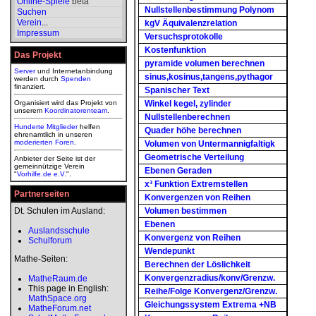
Online-Spiele
beta
Nullstellenbestimmung Polynom
Suchen
Verein
...
kgV Äquivalenzrelation
Impressum
Versuchsprotokolle
Kostenfunktion
Das Projekt
pyramide volumen berechnen
Server
und Internetanbindung
sinus,kosinus,tangens,pythagor
werden durch
Spenden
finanziert.
Spanischer Text
Organisiert wird das Projekt von
Winkel kegel, zylinder
unserem
Koordinatorenteam
.
Nullstellenberechnen
Hunderte Mitglieder
helfen
Quader höhe berechnen
ehrenamtlich in unseren
moderierten
Foren
.
Volumen von Untermannigfaltigk
Geometrische Verteilung
Anbieter der Seite ist der
gemeinnützige Verein
Ebenen Geraden
"
Vorhilfe.de e.V.
".
x³ Funktion Extremstellen
Partnerseiten
Konvergenzen von Reihen
Dt. Schulen im Ausland:
Volumen bestimmen
Ebenen
Auslandsschule
Konvergenz von Reihen
Schulforum
Wendepunkt
Mathe-Seiten:
Berechnen der Löslichkeit
Konvergenzradius/konv/Grenzw.
MatheRaum.de
This page in English:
Reihe/Folge Konvergenz/Grenzw.
MathSpace.org
Gleichungssystem Extrema +NB
MatheForum.net