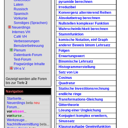
Griechisch
pyramide berechnen
Latein
Irreduzibel
Russisch
Konvergenz alternierend Reihen
Spanisch
Absolutbetrag berechnen
Vorkurse
Sonstiges (Sprachen)
Nullstellen komplexer Funktion
Neuerdings
Wahrscheinlichkeit berechnen
Internes VH
Stammfunktion
Café VH
komische Notation, einf Graph
Verbesserungen
anderer Beweis binom Lehrsatz
Benutzerbetreuung
Plenum
Folgen
Datenbank-Forum
Erwartungswert
Test-Forum
Binomische Lehrsatz
Fragwürdige Inhalte
Histogrammerstellung
VH e.V.
Satz von Lie
Cosinus
Gezeigt werden alle Foren
bis zur Tiefe
2
Quadratur
Statische Investitionsrechnung
Navigation
endliche ringe
Startseite
...
Transformations-Gleichung
Neuerdings
beta
neu
Gittertheorie
Forum
...
Lösung einer Ungleichung
vor
wissen
...
vor
kurse
...
Konjugiert komplex erweitern,
Werkzeuge
...
Sinussatz
Nachhilfevermittlung
beta
...
Klausuraufgabe Gewinnfunktion