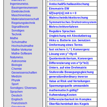
Internes IR
Ingenieurwiss.
Antischall/Schallauslöschung
Bauingenieurwesen
Einsmatrix EW
Elektrotechnik
\IZ[\sqrt{n}] mit n < 0
Maschinenbau
Wahrscheinlichkeitsrechung
Materialwissenschaft
Symmetrisches Drehstromsystem
Regelungstechnik
Signaltheorie
Mehrschrittverfahren
Sonstiges
Reguläre Sprachen
Technik
Ungleichung mit Absolutbetrag
Mathe
Akku u. Batterie zus. benutzen
Schulmathe
Umformung eines Terms
Hochschulmathe
fast sichere / L^1 Konvergenz
Mathe-Vorkurse
Mathe-Software
Lösung von y''+9y=0
Naturwiss.
Quotientenkriterium, Konvergen
Astronomie
Differenzierung von e^(x*ln3)
Biologie
Unters. auf eine Drehmatrix
Chemie
Stufenrolle Bewegungsgleichung
Geowissenschaften
Medizin
generalized/ordinary inverse
Physik
Value at Risk und Verteilungen
Sport
Spannungsquelle umwandeln
Sonstiges / Diverses
mathematisch gültig?
Sprachen
Aufwendung,Kosten
Deutsch
Englisch
Differenzierbarkeit im Komplex
Französisch
Oberflächeninhalt des Kegels