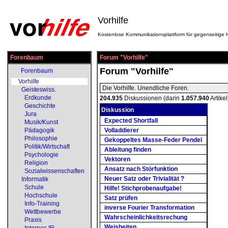
Vorhilfe
Kostenlose Kommunikationsplattform für gegenseitige H
Forenbaum
Forum "Vorhilfe"
Forum "Vorhilfe"
Forenbaum
Vorhilfe
Die Vorhilfe. Unendliche Foren.
Geisteswiss.
Erdkunde
204.935
Diskussionen (darin
1.057.940
Artikel
Geschichte
Diskussion
Jura
Expected Shortfall
Musik/Kunst
Pädagogik
Volladdierer
Philosophie
Gekoppeltes Masse-Feder Pendel
Politik/Wirtschaft
Ableitung finden
Psychologie
Vektoren
Religion
Ansatz nach Störfunktion
Sozialwissenschaften
Neuer Satz oder Trivialität ?
Informatik
Schule
Hilfe! Stichprobenaufgabe!
Hochschule
Satz prüfen
Info-Training
inverse Fourier Transformation
Wettbewerbe
Wahrscheinlichkeitsrechung
Praxis
Weisheiten