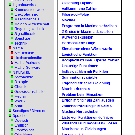
Internes IR
Gleichung Laplace
Ingenieurwiss.
Vollkommene Zahlen
Bauingenieurwesen
Elektrotechnik
Fibonacci-Folge
Maschinenbau
Maxima
Materialwissenschaft
Programm in Maxima schreiben
Regelungstechnik
2 Kreise in Maxima darstellen
Signaltheorie
Kurvendiskussion
Sonstiges
Harmonische Folge
Technik
Mathe
Simulieren eines Würfelwurfs
Schulmathe
Logistische Funktion
Hochschulmathe
Komplexitätsmaß_Operat_zählen
Mathe-Vorkurse
Unstetige Funktionen
Mathe-Software
Indizes zählen mit Funktion
Naturwiss.
Astronomie
Summationsvariable
Biologie
Trigonometrische Gleichung
Chemie
Matrix erkennen
Geowissenschaften
Problem beim Einsetzen
Medizin
Bruch mit "pi" als Zahl ausgeb
Physik
Sport
Zahlendarstellung in MAXIMA
Sonstiges / Diverses
Maxima Herausheben
Sprachen
Liste von Funktionen definiere
Deutsch
Zustandsraummodell/DGL lösen
Englisch
Matrizen aus Gleichungen
Französisch
Lösung mit ilt