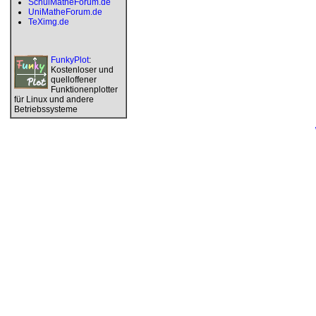
SchulMatheForum.de
UniMatheForum.de
TeXimg.de
FunkyPlot
:
Kostenloser und
quelloffener
Funktionenplotter
für Linux und andere
Betriebssysteme