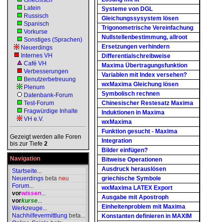
Griechisch
Latein
Systeme von DGL
Russisch
Gleichungssysystem lösen
Spanisch
Trigonometrische Vereinfachung
Vorkurse
Nullstellenbestimmung, allroot
Sonstiges (Sprachen)
Ersetzungen verhindern
Neuerdings
Internes VH
Differentialschreibweise
Café VH
Maxima Übertragungsfunktion
Verbesserungen
Variablen mit Index versehen?
Benutzerbetreuung
wxMaxima Gleichung lösen
Plenum
Symbolisch rechnen
Datenbank-Forum
Test-Forum
Chinesischer Restesatz Maxima
Fragwürdige Inhalte
Induktionen in Maxima
VH e.V.
wxMaxima
Funktion gesucht - Maxima
Gezeigt werden alle Foren
Integration
bis zur Tiefe
2
Bilder einfügen?
Navigation
Bitweise Operationen
Ausdruck herauslösen
Startseite
...
Neuerdings
beta
neu
griechische Symbole
Forum
...
wxMaxima LATEX Export
vor
wissen
...
Ausgabe mit Apostroph
vor
kurse
...
Einheitenproblem mit Maxima
Werkzeuge
...
Nachhilfevermittlung
beta
...
Konstanten definieren in MAXIM