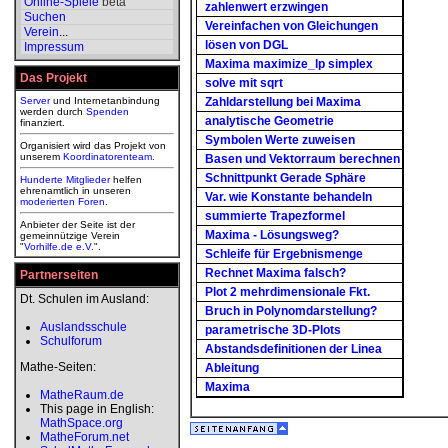
Online-Spiele
beta
zahlenwert erzwingen
Suchen
Vereinfachen von Gleichungen
Verein
...
lösen von DGL
Impressum
Maxima maximize_lp simplex
Das Projekt
solve mit sqrt
Server
und Internetanbindung
Zahldarstellung bei Maxima
werden durch
Spenden
analytische Geometrie
finanziert.
Symbolen Werte zuweisen
Organisiert wird das Projekt von
unserem
Koordinatorenteam
.
Basen und Vektorraum berechnen
Schnittpunkt Gerade Sphäre
Hunderte Mitglieder
helfen
ehrenamtlich in unseren
Var. wie Konstante behandeln
moderierten
Foren
.
summierte Trapezformel
Anbieter der Seite ist der
Maxima - Lösungsweg?
gemeinnützige Verein
"
Vorhilfe.de e.V.
".
Schleife für Ergebnismenge
Rechnet Maxima falsch?
Partnerseiten
Plot 2 mehrdimensionale Fkt.
Dt. Schulen im Ausland:
Bruch in Polynomdarstellung?
Auslandsschule
parametrische 3D-Plots
Schulforum
Abstandsdefinitionen der Linea
Mathe-Seiten:
Ableitung
Maxima
MatheRaum.de
This page in English:
MathSpace.org
MatheForum.net