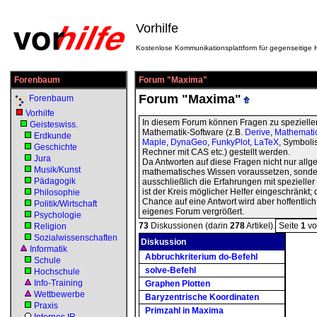
Vorhilfe
Kostenlose Kommunikationsplattform für gegenseitige H
Forenbaum
Forum "Maxima"
Forum "Maxima"
Forenbaum
Vorhilfe
In diesem Forum können Fragen zu spezielle
Geisteswiss.
Mathematik-Software (z.B.
Derive
,
Mathemati
Erdkunde
Maple
,
DynaGeo
,
FunkyPlot
,
LaTeX
, Symboli
Geschichte
Rechner mit CAS etc.) gestellt werden.
Jura
Da Antworten auf diese Fragen nicht nur all
Musik/Kunst
mathematisches Wissen voraussetzen, sonde
Pädagogik
ausschließlich die Erfahrungen mit spezieller
ist der Kreis möglicher Helfer eingeschränkt; 
Philosophie
Chance auf eine Antwort wird aber hoffentlich
Politik/Wirtschaft
eigenes Forum vergrößert.
Psychologie
73
Diskussionen (darin
278
Artikel).
Seite
1
v
Religion
Sozialwissenschaften
Diskussion
Informatik
Abbruchkriterium do-Befehl
Schule
solve-Befehl
Hochschule
Info-Training
Graphen Plotten
Wettbewerbe
Baryzentrische Koordinaten
Praxis
Primzahl in Maxima