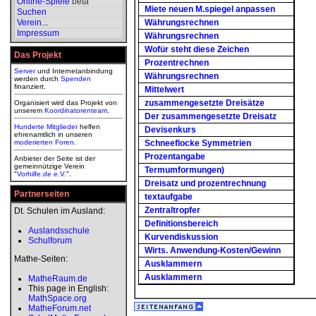
Online-Spiele
beta
Miete neuen M.spiegel anpassen
Suchen
Verein
...
Währungsrechnen
Impressum
Währungsrechnen
Wofür steht diese Zeichen
Das Projekt
Prozentrechnen
Server
und Internetanbindung
Währungsrechnen
werden durch
Spenden
finanziert.
Mittelwert
zusammengesetzte Dreisätze
Organisiert wird das Projekt von
unserem
Koordinatorenteam
.
Der zusammengesetzte Dreisatz
Hunderte Mitglieder
helfen
Devisenkurs
ehrenamtlich in unseren
moderierten
Foren
.
Schneeflocke Symmetrien
Prozentangabe
Anbieter der Seite ist der
gemeinnützige Verein
Termumformungen)
"
Vorhilfe.de e.V.
".
Dreisatz und prozentrechnung
Partnerseiten
textaufgabe
Zentraltropfer
Dt. Schulen im Ausland:
Definitionsbereich
Auslandsschule
Kurvendiskussion
Schulforum
Wirts. Anwendung-Kosten/Gewinn
Mathe-Seiten:
Ausklammern
Ausklammern
MatheRaum.de
This page in English:
MathSpace.org
MatheForum.net