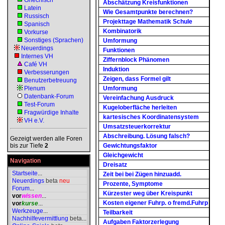
Griechisch
Abschätzung Kreisfunktionen
Latein
Wie Gesamtpunkte berechnen?
Russisch
Projekttage Mathematik Schule
Spanisch
Kombinatorik
Vorkurse
Sonstiges (Sprachen)
Umformung
Neuerdings
Funktionen
Internes VH
Ziffernblock Phänomen
Café VH
Induktion
Verbesserungen
Zeigen, dass Formel gilt
Benutzerbetreuung
Plenum
Umformung
Datenbank-Forum
Vereinfachung Ausdruck
Test-Forum
Kugeloberfläche herleiten
Fragwürdige Inhalte
kartesisches Koordinatensystem
VH e.V.
Umsatzsteuerkorrektur
Abschreibung. Lösung falsch?
Gezeigt werden alle Foren
bis zur Tiefe
2
Gewichtungsfaktor
Gleichgewicht
Navigation
Dreisatz
Startseite
...
Zeit bei bei Zügen hinzuadd.
Neuerdings
beta
neu
Prozente, Symptome
Forum
...
Kürzester weg über Kreispunkt
vor
wissen
...
Kosten eigener Fuhrp. o fremd.Fuhrp
vor
kurse
...
Werkzeuge
...
Teilbarkeit
Nachhilfevermittlung
beta
...
Aufgaben Faktorzerlegung