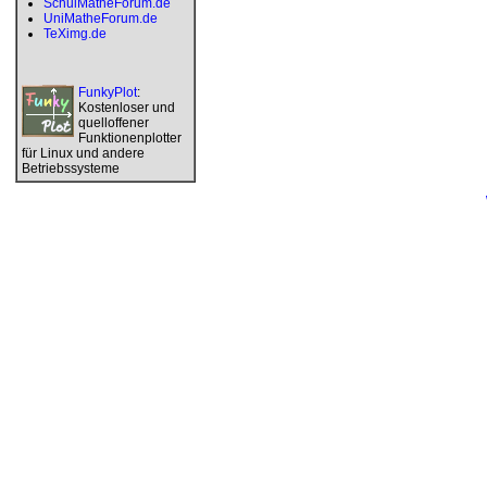
SchulMatheForum.de
UniMatheForum.de
TeXimg.de
FunkyPlot
:
Kostenloser und
quelloffener
Funktionenplotter
für Linux und andere
Betriebssysteme