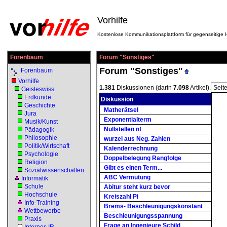
Vorhilfe
Kostenlose Kommunikationsplattform für gegenseitige H
Forenbaum
Forum "Sonstiges"
Forum "Sonstiges"
Forenbaum
Vorhilfe
1.381
Diskussionen (darin
7.098
Artikel).
Seit
Geisteswiss.
Erdkunde
Diskussion
Geschichte
Matherätsel
Jura
Exponentialterm
Musik/Kunst
Nullstellen n!
Pädagogik
Philosophie
wurzel aus Neg. Zahlen
Politik/Wirtschaft
Kalenderrechnung
Psychologie
Doppelbelegung Rangfolge
Religion
Gibt es einen Term...
Sozialwissenschaften
ABC Vermutung
Informatik
Schule
Abitur steht kurz bevor
Hochschule
Kreiszahl Pi
Info-Training
Brems- Beschleunigungskonstant
Wettbewerbe
Beschleunigungsspannung
Praxis
Frage an Ingenieure Schild