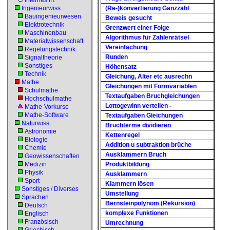
Internes IR
Ingenieurwiss.
(Re-)konvertierung Ganzzahl
Bauingenieurwesen
Beweis gesucht
Elektrotechnik
Grenzwert einer Folge
Maschinenbau
Algorithmus für Zahlenrätsel
Materialwissenschaft
Vereinfachung
Regelungstechnik
Runden
Signaltheorie
Sonstiges
Höhensatz
Technik
Gleichung, Alter etc ausrechn
Mathe
Gleichungen mit Formvariablen
Schulmathe
Textaufgaben Bruchgleichungen
Hochschulmathe
Lottogewinn verteilen -
Mathe-Vorkurse
Mathe-Software
Textaufgaben Gleichungen
Naturwiss.
Bruchterme dividieren
Astronomie
Kettenregel
Biologie
Addition u subtraktion brüche
Chemie
Ausklammern Bruch
Geowissenschaften
Medizin
Produktbildung
Physik
Ausklammern
Sport
Klammern lösen
Sonstiges / Diverses
Umstellung
Sprachen
Bernsteinpolynom (Rekursion)
Deutsch
komplexe Funktionen
Englisch
Französisch
Umrechnung