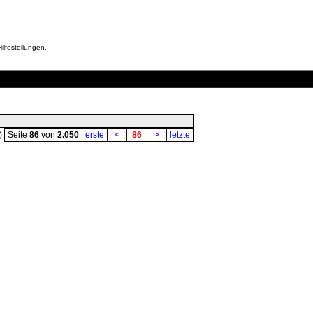
ilfestellungen.
).
Seite
86
von
2.050
erste
<
86
>
letzte