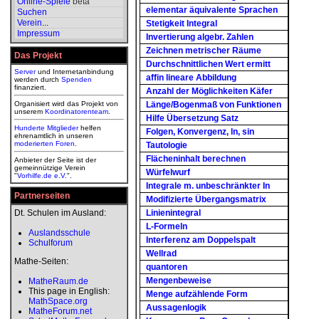
Online-Spiele
beta
elementar äquivalente Sprachen
Suchen
Verein
...
Stetigkeit Integral
Impressum
Invertierung algebr. Zahlen
Zeichnen metrischer Räume
Das Projekt
Durchschnittlichen Wert ermitt
Server
und Internetanbindung
affin lineare Abbildung
werden durch
Spenden
finanziert.
Anzahl der Möglichkeiten Käfer
Organisiert wird das Projekt von
Länge/Bogenmaß von Funktionen
unserem
Koordinatorenteam
.
Hilfe Übersetzung Satz
Hunderte Mitglieder
helfen
Folgen, Konvergenz, ln, sin
ehrenamtlich in unseren
moderierten
Foren
.
Tautologie
Flächeninhalt berechnen
Anbieter der Seite ist der
gemeinnützige Verein
Würfelwurf
"
Vorhilfe.de e.V.
".
Integrale m. unbeschränkter In
Partnerseiten
Modifizierte Übergangsmatrix
Dt. Schulen im Ausland:
Linienintegral
L-Formeln
Auslandsschule
Interferenz am Doppelspalt
Schulforum
Wellrad
Mathe-Seiten:
quantoren
Mengenbeweise
MatheRaum.de
This page in English:
Menge aufzählende Form
MathSpace.org
Aussagenlogik
MatheForum.net