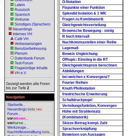
Griechisch
O-Notation
Latein
Fixpunkte einer Funktion
Russisch
Splendid Isolation & 1 WK
Spanisch
Fragen zu Kombinatorik
Vorkurse
Sonstiges (Sprachen)
Gleichgewichtsverteilung
Neuerdings
Brownsche Bewegung - stetig
Internes VH
R hoch Intervall
Café VH
Nachkommastellen einer Reihe
Verbesserungen
Lagemaß
Benutzerbetreuung
Plenum
Beweis Ungleichung
Datenbank-Forum
Offtopic: Einstieg in die RT
Test-Forum
Gleichgewichtspreis berechnen
Fragwürdige Inhalte
Abbildungen
VH e.V.
bei welchen x Konvergenz?
Fourier Reihen
Gezeigt werden alle Foren
bis zur Tiefe
2
Knuth Pfeilnotation
friedrichsche Erweiterung
Navigation
Schalldruckpegel
Startseite
...
Verteilungsfunktion, Konvergen
Neuerdings
beta
neu
Höhe mit Strahlensatz
Forum
...
(Kombinatorik)
vor
wissen
...
vor
kurse
...
Skizze-Betrag kompl. Zahl
Werkzeuge
...
Sprachverknüpfung
Nachhilfevermittlung
beta
...
Beweisen von Aussagen