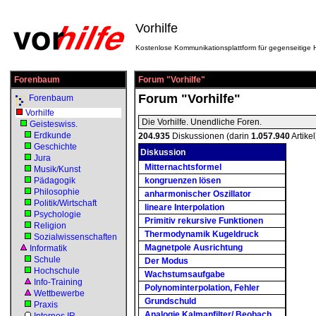
Vorhilfe
Kostenlose Kommunikationsplattform für gegenseitige H
Forenbaum
Forum "Vorhilfe"
Forum "Vorhilfe"
Forenbaum
Vorhilfe
Die Vorhilfe. Unendliche Foren.
Geisteswiss.
Erdkunde
204.935
Diskussionen (darin
1.057.940
Artikel
Geschichte
Diskussion
Jura
Mitternachtsformel
Musik/Kunst
Pädagogik
kongruenzen lösen
Philosophie
anharmonischer Oszillator
Politik/Wirtschaft
lineare Interpolation
Psychologie
Primitiv rekursive Funktionen
Religion
Thermodynamik Kugeldruck
Sozialwissenschaften
Magnetpole Ausrichtung
Informatik
Schule
Der Modus
Hochschule
Wachstumsaufgabe
Info-Training
Polynominterpolation, Fehler
Wettbewerbe
Grundschuld
Praxis
Analogie Kalmanfilter/ Beobach