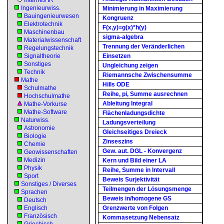
Internes IR
Ingenieurwiss.
Minimierung in Maximierung
Bauingenieurwesen
Kongruenz
Elektrotechnik
F(x,y)=g(x)*h(y)
Maschinenbau
sigma-algebra
Materialwissenschaft
Trennung der Veränderlichen
Regelungstechnik
Signaltheorie
Einsetzen
Sonstiges
Ungleichung zeigen
Technik
Riemannsche Zwischensumme
Mathe
Hills ODE
Schulmathe
Reihe, pi, Summe ausrechnen
Hochschulmathe
Ableitung Integral
Mathe-Vorkurse
Mathe-Software
Flächenladungsdichte
Naturwiss.
Ladungsverteilung
Astronomie
Gleichseitiges Dreieck
Biologie
Zinseszins
Chemie
Gew. aut. DGL - Konvergenz
Geowissenschaften
Medizin
Kern und Bild einer LA
Physik
Reihe, Summe in Intervall
Sport
Beweis Surjektivität
Sonstiges / Diverses
Teilmengen der Lösungsmenge
Sprachen
Beweis in/homogene GS
Deutsch
Englisch
Grenzwerte von Folgen
Französisch
Kommasetzung Nebensatz