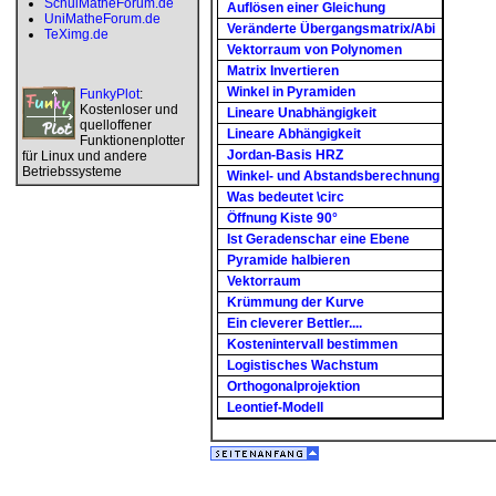
SchulMatheForum.de
Auflösen einer Gleichung
UniMatheForum.de
Veränderte Übergangsmatrix/Abi
TeXimg.de
Vektorraum von Polynomen
Matrix Invertieren
Winkel in Pyramiden
FunkyPlot
:
Kostenloser und
Lineare Unabhängigkeit
quelloffener
Lineare Abhängigkeit
Funktionenplotter
Jordan-Basis HRZ
für Linux und andere
Betriebssysteme
Winkel- und Abstandsberechnung
Was bedeutet \circ
Öffnung Kiste 90°
Ist Geradenschar eine Ebene
Pyramide halbieren
Vektorraum
Krümmung der Kurve
Ein cleverer Bettler....
Kostenintervall bestimmen
Logistisches Wachstum
Orthogonalprojektion
Leontief-Modell