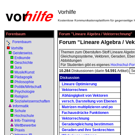
Vorhilfe
Kostenlose Kommunikationsplattform für gegenseitige H
Forenbaum
Forum "Lineare Algebra / Vektorrechnung"
Forum "Lineare Algebra / Ve
Forenbaum
Vorhilfe
Themen zum Oberstufen-Stoff Lineare Algebra
Geisteswiss.
Gleichungssysteme, Vektoren, Geraden, Eben
Erdkunde
Abbildungen
Geschichte
Für Studenten gibt es eigenes
Hochschul-Fo
Jura
10.284
Diskussionen (darin
54.591
Artikel).
Se
Musik/Kunst
Pädagogik
Diskussion
Philosophie
Lineare Optimierung
Politik/Wirtschaft
Vektorrechnen
Psychologie
Abhängigkeit von Vektoren
Religion
Sozialwissenschaften
versch. Darstellung von Ebenen
Informatik
Matrizen multiplizieren und po
Schule
Fachausdrücke Funktionen
Hochschule
Vektorrechnung
Info-Training
Geradengleichung bestimmen
Wettbewerbe
Geraden und ihre Senkrechten
Praxis