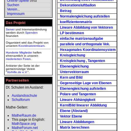
Online-Spiele
beta
Suchen
Dekorationsluftballon
Verein
...
Betrag
Impressum
Normalengleichung aufstellen
koeffizientenmatrix
Das Projekt
Lineare Abbildung von Vektoren
Server
und Internetanbindung
werden durch
Spenden
LP bestimmen
finanziert.
einfache matrizenaufgabe
Organisiert wird das Projekt von
parallele und orthogonale Vek.
unserem
Koordinatorenteam
.
Hexagonales Koordinatensystem
Hunderte Mitglieder
helfen
Kreisgleichung
ehrenamtlich in unseren
moderierten
Foren
.
Kreisgleichung , Tangenten
Anbieter der Seite ist der
Ebenengleichung
gemeinnützige Verein
Untervektorraum
"
Vorhilfe.de e.V.
".
Kern und Bild
Partnerseiten
Gegenseitige Lage von Ebenen
Dt. Schulen im Ausland:
Ebenengleichung aufstellen
Polare und Tangenten
Auslandsschule
Schulforum
Lineare Abhängigkeit
Kern/Bild linearer Abbildung
Mathe-Seiten:
Ebene (Abstand)
MatheRaum.de
Vektor Ebene
This page in English:
Lineare Abbildungen
MathSpace.org
Matrix berechnen
MatheForum.net