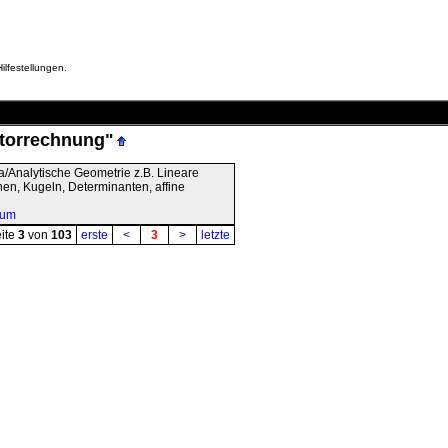
ilfestellungen.
ktorrechnung"
/Analytische Geometrie z.B. Lineare
en, Kugeln, Determinanten, affine
rum
ite
3
von
103
erste
<
3
>
letzte