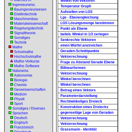
Internes IR
Winkel von vektoren
Ingenieurwiss.
Temperatur Graph
Bauingenieurwesen
Aufstellen von LGS
Elektrotechnik
Lgs - Ebenengleichung
Maschinenbau
LGS Lösungsmenge bestimmen
Materialwissenschaft
Regelungstechnik
Punkt als Ebene
Signaltheorie
belieb. Winkel in 1/3 zerlegen
Sonstiges
Senkrechte Vektoren
Technik
einen Würfel anstreichen
Mathe
Geraden-Schnittpunkte
Schulmathe
Hochschulmathe
Vektorrechnung
Mathe-Vorkurse
Frage zu Abstand Gerade Ebene
Mathe-Software
Bilinearformen
Naturwiss.
Vektorrechnung
Astronomie
Winkel berechnen
Biologie
Winkel berechnen
Chemie
Geowissenschaften
Betrag eines Vektors
Medizin
Parameterdarstellung
Physik
Rechtwinkeliges Dreieck
Sport
Konstruktion eines Dreiecks
Sonstiges / Diverses
gegenseitige Lage von Geraden
Sprachen
Deutsch
Vektorrechnung
Englisch
Vektorrechnung
Französisch
Grassmann - Identität