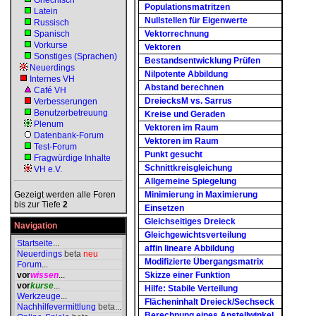
Griechisch
Populationsmatritzen
Latein
Nullstellen für Eigenwerte
Russisch
Spanisch
Vektorrechnung
Vorkurse
Vektoren
Sonstiges (Sprachen)
Bestandsentwicklung Prüfen
Neuerdings
Nilpotente Abbildung
Internes VH
Abstand berechnen
Café VH
DreiecksM vs. Sarrus
Verbesserungen
Benutzerbetreuung
Kreise und Geraden
Plenum
Vektoren im Raum
Datenbank-Forum
Vektoren im Raum
Test-Forum
Punkt gesucht
Fragwürdige Inhalte
Schnittkreisgleichung
VH e.V.
Allgemeine Spiegelung
Gezeigt werden alle Foren
Minimierung in Maximierung
bis zur Tiefe
2
Einsetzen
Gleichseitiges Dreieck
Navigation
Gleichgewichtsverteilung
Startseite
...
affin lineare Abbildung
Neuerdings
beta
neu
Modifizierte Übergangsmatrix
Forum
...
vor
wissen
...
Skizze einer Funktion
vor
kurse
...
Hilfe: Stabile Verteilung
Werkzeuge
...
Flächeninhalt Dreieck/Sechseck
Nachhilfevermittlung
beta
...
Berechnung eines Anstellwinkel