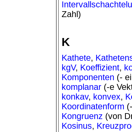
Intervallschachtel
Zahl)
K
Kathete
,
Katheten
kgV
,
Koeffizient
,
ko
Komponenten
(- e
komplanar
(-e Vek
konkav
,
konvex
,
K
Koordinatenform
(
Kongruenz
(von D
Kosinus
,
Kreuzpro