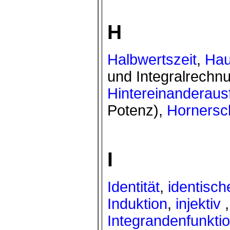
H
Halbwertszeit
,
Hau
und Integralrechn
Hintereinanderaus
Potenz),
Horners
I
Identität
,
identisch
Induktion
,
injektiv
Integrandenfunkti