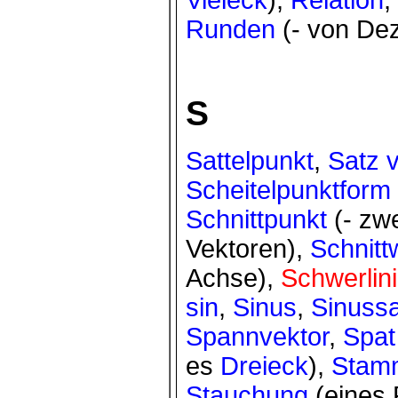
Runden
(- von De
S
Sattelpunkt
,
Satz 
Scheitelpunktform
Schnittpunkt
(- zw
Vektoren),
Schnitt
Achse),
Schwerlin
sin
,
Sinus
,
Sinussa
Spannvektor
,
Spat
es
Dreieck
),
Stamm
Stauchung
(eines 