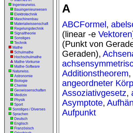
Internes IR
A
Ingenieurwiss.
Bauingenieurwesen
Elektrotechnik
Maschinenbau
ABCFormel
,
abels
Materialwissenschaft
Regelungstechnik
(linear -e
Vektoren
Signaltheorie
Sonstiges
(Punkt von Gerad
Technik
Mathe
Geraden),
Achsena
Schulmathe
Hochschulmathe
achsensymmetris
Mathe-Vorkurse
Mathe-Software
Additionstheorem
Naturwiss.
Astronomie
angeordneter Körp
Biologie
Chemie
Assoziativgesetz
,
Geowissenschaften
Medizin
Physik
Asymptote
,
Aufhä
Sport
Sonstiges / Diverses
Aufpunkt
Sprachen
Deutsch
Englisch
Französisch