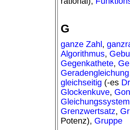
rational),
Funktion
G
ganze Zahl
,
ganzra
Algorithmus
,
Gebu
Gegenkathete
,
Ge
Geradengleichung
gleichseitig
(-es
Dr
Glockenkuve
,
Gon
Gleichungssystem
Grenzwertsatz
,
Gr
Potenz),
Gruppe