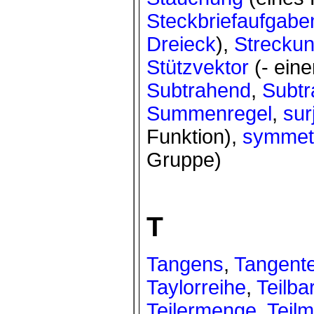
Steckbriefaufgabe
Dreieck
),
Strecku
Stützvektor
(- ein
Subtrahend
,
Subtr
Summenregel
,
sur
Funktion),
symmet
Gruppe)
T
Tangens
,
Tangent
Taylorreihe
,
Teilba
Teilermenge
,
Teil