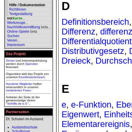
D
Hilfe / Dokumentation
Richtlinien
Textgestaltung
vor
kurse
...
Definitionsbereich
Werkzeuge
...
Nachhilfevermittlung
beta
...
Differenz
,
differen
Online-Spiele
beta
Suchen
Differentialquotient
Verein
...
Impressum
Distributivgesetz
,
Das Projekt
Dreieck
,
Durchschn
Server
und Internetanbindung
werden durch
Spenden
finanziert.
Organisiert wird das Projekt von
unserem
Koordinatorenteam
.
Hunderte Mitglieder
helfen
E
ehrenamtlich in unseren
moderierten
Foren
.
Anbieter der Seite ist der
gemeinnützige Verein
e
,
e-Funktion
,
Ebe
"
Vorhilfe.de e.V.
".
Eigenwert
,
Einheit
Partnerseiten
Dt. Schulen im Ausland:
Elementarereignis
Auslandsschule
Schulforum