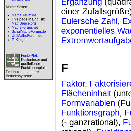
Ergänzung
(quadra
Mathe-Seiten:
einer Zufallsgröße
MatheRaum.de
Eulersche Zahl
,
E
This page in English:
MathSpace.org
MatheForum.net
exponentielles W
SchulMatheForum.de
UniMatheForum.de
Extremwertaufgab
TeXimg.de
FunkyPlot
:
Kostenloser und
quelloffener
F
Funktionenplotter
für Linux und andere
Betriebssysteme
Faktor
,
Faktorisie
Flächeninhalt
(unt
Formvariablen
(Fun
Funktionsgraph
,
F
(- ganzrational),
F