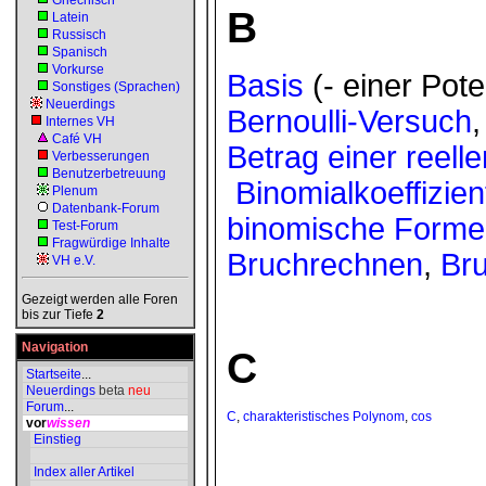
Griechisch
B
Latein
Russisch
Spanisch
Vorkurse
Basis
(- einer Pot
Sonstiges (Sprachen)
Neuerdings
Bernoulli-Versuch
Internes VH
Café VH
Betrag einer reell
Verbesserungen
Benutzerbetreuung
Binomialkoeffizien
Plenum
Datenbank-Forum
binomische Forme
Test-Forum
Fragwürdige Inhalte
Bruchrechnen
,
Br
VH e.V.
Gezeigt werden alle Foren
bis zur Tiefe
2
Navigation
C
Startseite
...
Neuerdings
beta
neu
Forum
...
C
,
charakteristisches Polynom
,
cos
vor
wissen
Einstieg
Index aller Artikel