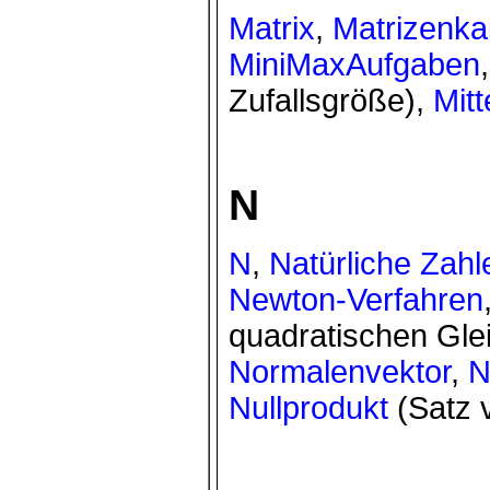
Matrix
,
Matrizenka
MiniMaxAufgaben
Zufallsgröße),
Mit
N
N
,
Natürliche Zahl
Newton-Verfahren
quadratischen Gle
Normalenvektor
,
N
Nullprodukt
(Satz 