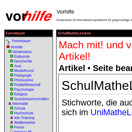
Vorhilfe
Kostenlose Kommunikationsplattform für gegenseitige H
Forenbaum
SchulMatheLexikon
Forenbaum
Mach mit! und v
Vorhilfe
Geisteswiss.
Artikel!
Erdkunde
Geschichte
Artikel
•
Seite bea
Jura
Musik/Kunst
Pädagogik
Philosophie
SchulMathe
Politik/Wirtschaft
Psychologie
Religion
Sozialwissenschaften
Stichworte, die au
Informatik
Schule
sich im
UniMatheL
Hochschule
Info-Training
Wettbewerbe
Praxis