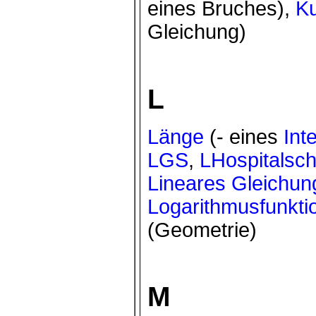
eines Bruches),
Ku
Gleichung)
L
Länge
(- eines
Int
LGS
,
LHospitalsc
Lineares Gleichu
Logarithmusfunkti
(Geometrie)
M