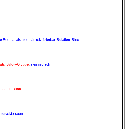
de
,
Regula falsi
,
regulär
,
rektifizierbar
,
Relation
,
Ring
atz
,
Sylow-Gruppe
,
symmetrisch
eppenfunktion
ntervektorraum