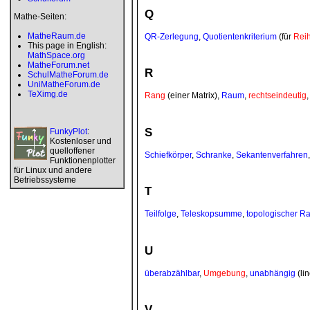
Q
Mathe-Seiten:
MatheRaum.de
QR-Zerlegung
,
Quotientenkriterium
(für
Rei
This page in English:
MathSpace.org
MatheForum.net
R
SchulMatheForum.de
UniMatheForum.de
TeXimg.de
Rang
(einer Matrix),
Raum
,
rechtseindeutig
S
FunkyPlot
:
Kostenloser und
quelloffener
Schiefkörper
,
Schranke
,
Sekantenverfahren
Funktionenplotter
für Linux und andere
Betriebssysteme
T
Teilfolge
,
Teleskopsumme
,
topologischer R
U
überabzählbar
,
Umgebung
,
unabhängig
(li
V