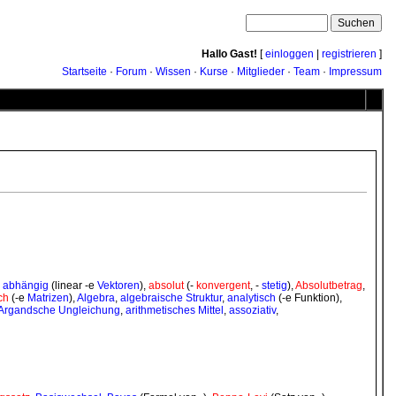
Hallo Gast!
[
einloggen
|
registrieren
]
Startseite
·
Forum
·
Wissen
·
Kurse
·
Mitglieder
·
Team
·
Impressum
,
abhängig
(linear -e
Vektoren
),
absolut
(-
konvergent
, -
stetig
),
Absolutbetrag
,
ch
(-e
Matrizen
),
Algebra
,
algebraische Struktur
,
analytisch
(-e Funktion),
Argandsche Ungleichung
,
arithmetisches Mittel
,
assoziativ
,