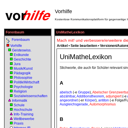
Vorhilfe
Kostenlose Kommunikationsplattform für gegenseitige H
Forenbaum
UniMatheLexikon
Forenbaum
Mach mit! und verbessere/erweitere die
Vorhilfe
Artikel
•
Seite bearbeiten
•
Versionen/Autor
Geisteswiss.
Erdkunde
UniMatheLexikon
Geschichte
Jura
Stichworte, die auch für Schüler relevant sin
Musik/Kunst
Pädagogik
Philosophie
A
Politik/Wirtschaft
Psychologie
Religion
abelsch
(-e
Gruppe
),
Abelscher Grenzwertsa
Sozialwissenschaften
abzählbar
,
Additionstheorem
,
adjungiert
(-e
angeordnet
(-er
Körper
),
antiton
(-e Folge/F
Informatik
Ausgleichsgerade
,
Automorphismus
Schule
Hochschule
Info-Training
B
Wettbewerbe
Praxis