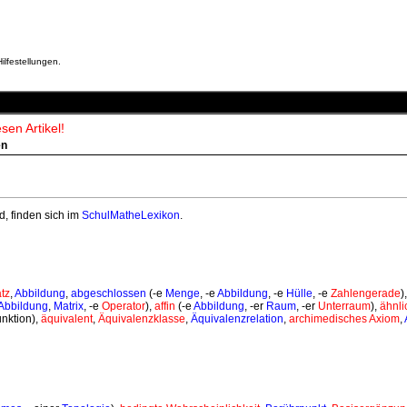
ilfestellungen.
sen Artikel!
en
d, finden sich im
SchulMatheLexikon
.
tz
,
Abbildung
,
abgeschlossen
(-e
Menge
, -e
Abbildung
, -e
Hülle
, -e
Zahlengerade
)
Abbildung
,
Matrix
, -e
Operator
),
affin
(-e
Abbildung
, -er
Raum
, -er
Unterraum
),
ähnli
unktion),
äquivalent
,
Äquivalenzklasse
,
Äquivalenzrelation
,
archimedisches Axiom
,