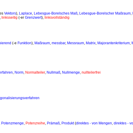
nes
Vektors
),
Laplace
,
Lebesgue-Borelsches Maß
,
Lebesgue-Borelscher Maßraum
,
,
linksseitig
(-er
Grenzwert
),
linksvollständig
nierend
(-e
Funktion
),
Maßraum
,
messbar
,
Messraum
,
Matrix
,
Majorantenkriterium
,
rfahren
,
Norm
,
Normalteiler
,
Nullmaß
,
Nullmenge
,
nullteilerfrei
gonalisierungsverfahren
,
Potenzmenge
,
Potenzreihe
,
Prämaß
,
Produkt
(
direktes - von Mengen
,
direktes - 