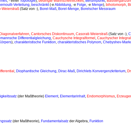
umes
, - einer
Topologie
),
bedingte Wahrscheinlichkeit
,
Berührpunkt
,
Basisergänzun
ernoulli-Verteilung
,
beschränkt
(-e
Abbildung
, -e
Folge
, -e
Menge
),
biholomorph
,
Bi
-Weierstraß
(Satz von -),
Borel-Maß
,
Borel-Menge
,
Borelscher Messraum
Diagonalverfahren
,
Cantorsches Diskontinuum
,
Casorati-Weierstraß
(Satz von -),
C
mannsche Differentialgleichung
,
Cauchysche Integralformel
,
Cauchyscher Integral
Körpers
),
charakteristische Funktion
,
charakteristisches Polynom
,
Chebyshev-Mark
fferential
,
Diophantische Gleichung
,
Dirac-Maß
,
Dirichlets Konvergenzkriterium
,
Dr
igkeitssatz
(der Maßtheorie)
Element
,
Elementarinhalt
,
Endomorphismus
,
Erzeuge
ngssatz
(der Maßtheorie),
Fundamentalsatz
der Algebra,
Funktion