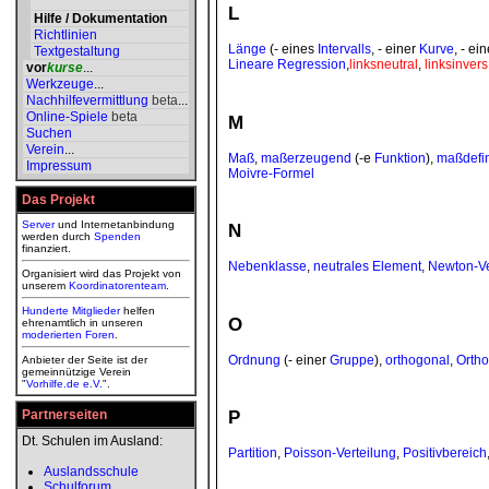
L
Hilfe / Dokumentation
Richtlinien
Länge
(- eines
Intervalls
, - einer
Kurve
, - ei
Textgestaltung
Lineare Regression
,
linksneutral
,
linksinvers
vor
kurse
...
Werkzeuge
...
Nachhilfevermittlung
beta
...
Online-Spiele
beta
M
Suchen
Verein
...
Maß
,
maßerzeugend
(-e
Funktion
),
maßdefi
Impressum
Moivre-Formel
Das Projekt
Server
und Internetanbindung
N
werden durch
Spenden
finanziert.
Nebenklasse
,
neutrales Element
,
Newton-Ve
Organisiert wird das Projekt von
unserem
Koordinatorenteam
.
Hunderte Mitglieder
helfen
O
ehrenamtlich in unseren
moderierten
Foren
.
Ordnung
(- einer
Gruppe
),
orthogonal
,
Ortho
Anbieter der Seite ist der
gemeinnützige Verein
"
Vorhilfe.de e.V.
".
P
Partnerseiten
Dt. Schulen im Ausland:
Partition
,
Poisson-Verteilung
,
Positivbereich
Auslandsschule
Schulforum