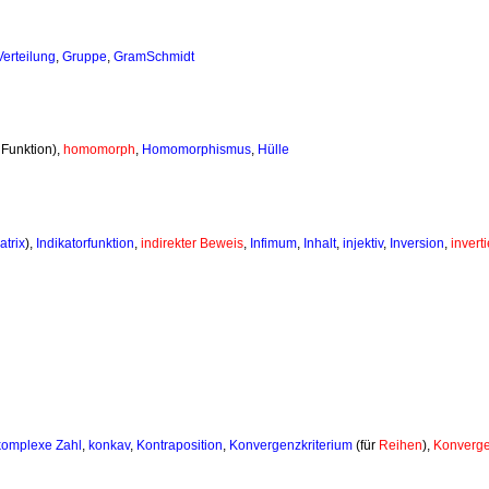
erteilung
,
Gruppe
,
GramSchmidt
 Funktion),
homomorph
,
Homomorphismus
,
Hülle
atrix
),
Indikatorfunktion
,
indirekter Beweis
,
Infimum
,
Inhalt
,
injektiv
,
Inversion
,
invert
komplexe
Zahl
,
konkav
,
Kontraposition
,
Konvergenzkriterium
(für
Reihen
),
Konverge