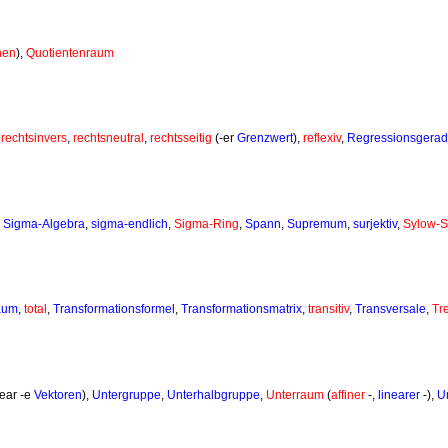
hen
),
Quotientenraum
,
rechtsinvers
,
rechtsneutral
,
rechtsseitig
(-er
Grenzwert
),
reflexiv
,
Regressionsgera
,
Sigma-Algebra
,
sigma-endlich
,
Sigma-Ring
,
Spann
,
Supremum
,
surjektiv
,
Sylow-S
aum
,
total
,
Transformationsformel
,
Transformationsmatrix
,
transitiv
,
Transversale
,
Tr
near -e
Vektoren
),
Untergruppe
,
Unterhalbgruppe
,
Unterraum
(
affiner
-,
linearer
-),
U