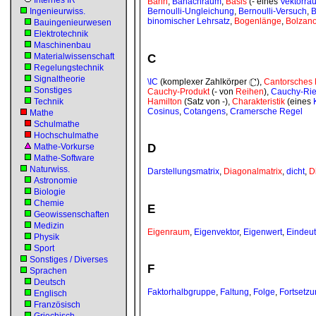
Internes IR
Bahn
,
Banachraum
,
Basis
(- eines
Vektorra
Ingenieurwiss.
Bernoulli-Ungleichung
,
Bernoulli-Versuch
,
B
binomischer Lehrsatz
,
Bogenlänge
,
Bolzano
Bauingenieurwesen
Elektrotechnik
Maschinenbau
C
Materialwissenschaft
Regelungstechnik
Signaltheorie
\IC
(komplexer Zahlkörper
),
Cantorsches 
Sonstiges
Cauchy-Produkt
(- von
Reihen
),
Cauchy-Rie
Hamilton
(Satz von -),
Charakteristik
(eines
Technik
Cosinus
,
Cotangens
,
Cramersche Regel
Mathe
Schulmathe
Hochschulmathe
D
Mathe-Vorkurse
Mathe-Software
Naturwiss.
Darstellungsmatrix
,
Diagonalmatrix
,
dicht
,
Di
Astronomie
Biologie
Chemie
E
Geowissenschaften
Medizin
Eigenraum
,
Eigenvektor
,
Eigenwert
,
Eindeut
Physik
Sport
Sonstiges / Diverses
F
Sprachen
Deutsch
Faktorhalbgruppe
,
Faltung
,
Folge
,
Fortsetzu
Englisch
Französisch