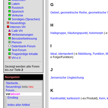
Griechisch
G
Latein
Russisch
Spanisch
Gebiet
,
geometrische Reihe
,
geometrische V
Vorkurse
Sonstiges (Sprachen)
Neuerdings
H
Internes VH
Café VH
Halbgruppe
,
Häufungspunkt
,
holomorph
(-e
Verbesserungen
Benutzerbetreuung
Plenum
I
Datenbank-Forum
Test-Forum
Ideal
,
idempotent
(-e
Abbildung
,
Funktion
,
M
Fragwürdige Inhalte
e Folge/Funktion)
VH e.V.
Gezeigt werden alle Foren
J
bis zur Tiefe
2
Navigation
Jensensche Ungleichung
Startseite
...
Neuerdings
beta
neu
K
Forum
...
vor
wissen
Einstieg
Kardinalität
,
kartesisch
(-es Produkt),
Kern
,
Index aller Artikel