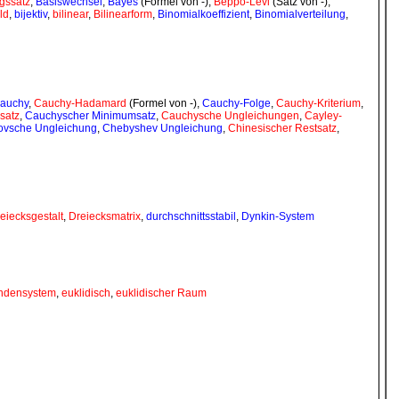
gssatz
,
Basiswechsel
,
Bayes
(Formel von -),
Beppo-Levi
(Satz von -),
ld
,
bijektiv
,
bilinear
,
Bilinearform
,
Binomialkoeffizient
,
Binomialverteilung
,
auchy
,
Cauchy-Hadamard
(Formel von -),
Cauchy-Folge
,
Cauchy-Kriterium
,
satz
,
Cauchyscher Minimumsatz
,
Cauchysche Ungleichungen
,
Cayley-
ovsche Ungleichung
,
Chebyshev Ungleichung
,
Chinesischer Restsatz
,
eiecksgestalt
,
Dreiecksmatrix
,
durchschnittsstabil
,
Dynkin-System
ndensystem
,
euklidisch
,
euklidischer Raum