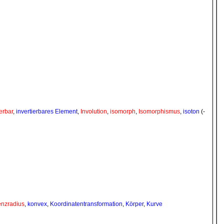
ierbar
,
invertierbares Element
,
Involution
,
isomorph
,
Isomorphismus
,
isoton
(-
nzradius
,
konvex
,
Koordinatentransformation
,
Körper
,
Kurve