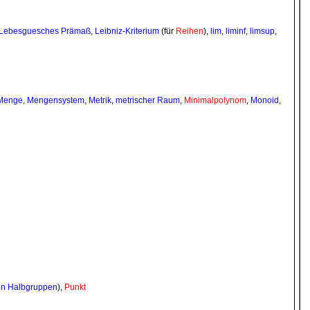
Lebesguesches Prämaß
,
Leibniz-Kriterium
(für
Reihen
),
lim
,
liminf
,
limsup
,
Menge
,
Mengensystem
,
Metrik
,
metrischer Raum
,
Minimalpolynom
,
Monoid
,
von Halbgruppen
),
Punkt