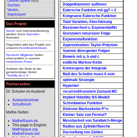
Online-Spiele
beta
Doppelklammer auflösen
Suchen
Verein
...
Eulersche Funktion mit ggT = 2
Impressum
Kongruenz Eulersche Funktion
Total Variation, Abschätzung
Das Projekt
Basiswechsel v. Exponentialfkt
Server
und Internetanbindung
Grenzwert rekursiver Folge
werden durch
Spenden
finanziert.
Exponentialfunktion
Organisiert wird das Projekt von
Approximation: Taylor-Polynom
unserem
Koordinatorenteam
.
Summe divergenter Folgen
Hunderte Mitglieder
helfen
Beweis mit a, b und c
ehrenamtlich in unseren
moderierten
Foren
.
endliche Markov-Kette
Konvergenz der Integrale
Anbieter der Seite ist der
gemeinnützige Verein
Maß des Schnitts muss 0 sein
"
Vorhilfe.de e.V.
".
optimale Strategie
Partnerseiten
Hyperbel
Dt. Schulen im Ausland:
recurrent/transient Zustand MC
Implied Volatility BS-Modell
Auslandsschule
Schreibweise Funktion
Schulforum
Diskrete Markovkette P^n
Mathe-Seiten:
Kleiner Satz von Fermat?
Messbarkeit von Sandwich-Menge
MatheRaum.de
This page in English:
Radius aus Zylinderflaeche
MathSpace.org
Darstellung von Zahlen
MatheForum.net