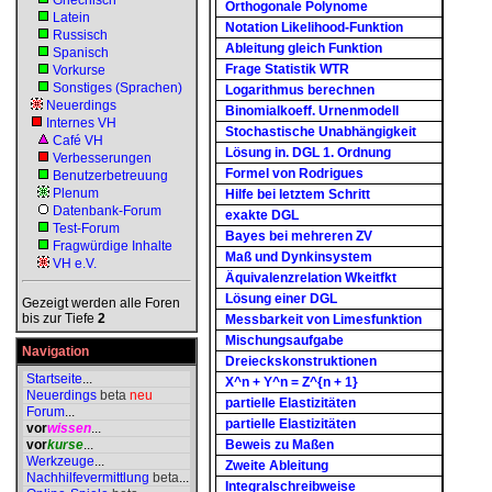
Griechisch
Orthogonale Polynome
Latein
Notation Likelihood-Funktion
Russisch
Ableitung gleich Funktion
Spanisch
Frage Statistik WTR
Vorkurse
Sonstiges (Sprachen)
Logarithmus berechnen
Neuerdings
Binomialkoeff. Urnenmodell
Internes VH
Stochastische Unabhängigkeit
Café VH
Lösung in. DGL 1. Ordnung
Verbesserungen
Formel von Rodrigues
Benutzerbetreuung
Plenum
Hilfe bei letztem Schritt
Datenbank-Forum
exakte DGL
Test-Forum
Bayes bei mehreren ZV
Fragwürdige Inhalte
Maß und Dynkinsystem
VH e.V.
Äquivalenzrelation Wkeitfkt
Lösung einer DGL
Gezeigt werden alle Foren
bis zur Tiefe
2
Messbarkeit von Limesfunktion
Mischungsaufgabe
Navigation
Dreieckskonstruktionen
Startseite
...
X^n + Y^n = Z^{n + 1}
Neuerdings
beta
neu
partielle Elastizitäten
Forum
...
partielle Elastizitäten
vor
wissen
...
vor
kurse
...
Beweis zu Maßen
Werkzeuge
...
Zweite Ableitung
Nachhilfevermittlung
beta
...
Integralschreibweise