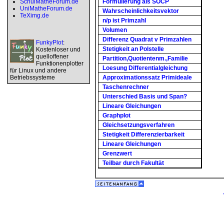
SchulMatheForum.de
Formulierung als SOCP
UniMatheForum.de
Wahrscheinlichkeitsvektor
TeXimg.de
n/p ist Primzahl
Volumen
Differenz Quadrat v Primzahlen
FunkyPlot
:
Stetigkeit an Polstelle
Kostenloser und
quelloffener
Partition,Quotientenm.,Familie
Funktionenplotter
Loesung Differentialgleichung
für Linux und andere
Betriebssysteme
Approximationssatz Primideale
Taschenrechner
Unterschied Basis und Span?
Lineare Gleichungen
Graphplot
Gleichsetzungsverfahren
Stetigkeit Differenzierbarkeit
Lineare Gleichungen
Grenzwert
Teilbar durch Fakultät