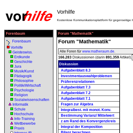
Vorhilfe
Kostenlose Kommunikationsplattform für gegenseitige H
Forenbaum
Forum "Mathematik"
Forum "Mathematik"
Forenbaum
Vorhilfe
Alle Foren für
www.matheraum.de
.
Geisteswiss.
Erdkunde
166.283
Diskussionen (darin
891.359
Artikel).
Geschichte
Diskussion
Jura
Aufgabenblatt 8.3
Musik/Kunst
Pädagogik
Investmentauswahlproblemen
Philosophie
Präferenzrelationen
Politik/Wirtschaft
Aufgabenblatt 7.3
Psychologie
Aufgabenblatt 7.2
Religion
Aufgabenblatt 7.1
Sozialwissenschaften
Fragen zur Algebra
Informatik
Schule
Integralbest. mit monot. Konv.
Hochschule
Bestimmung Varianz/ Mittelwert
Info-Training
z am Rand des Konvergenzkreis
Wettbewerbe
Integral der Komposition
Praxis
Bilanz berechnen