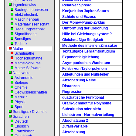
Internes IR
Ingenieurwiss.
Relativer Spread
Bauingenieurwesen
Konjunktion Jupiter-Saturn
Elektrotechnik
Schiefe und Exzess
Maschinenbau
Der Money-Pump-Zyklus
Materialwissenschaft
Umformung der Gleichung
Regelungstechnik
Signaltheorie
Hilfe bei Gleichungssystem?
Sonstiges
Gleichmäßige Stetigkeit
Technik
Methode des internen Zinssatze
Mathe
Textaufgabe Lehramtsstudium
Schulmathe
Exponentialgleichung
Hochschulmathe
Asymptotisches Wachstum
Mathe-Vorkurse
Mathe-Software
Fehler von Taylorpolynom
Naturwiss.
Ableitungen und Nullstellen
Astronomie
Abschätzung Reihe
Biologie
Distanzen
Chemie
Regression
Geowissenschaften
Medizin
quadratische Funktional
Physik
Gram-Schmidt für Polynome
Sport
Substitution oder nicht
Sonstiges / Diverses
Lichtstrom - Normalverteilung
Sprachen
Abschätzung 2
Deutsch
Englisch
Zufallsvariable
Französisch
Abschätzung