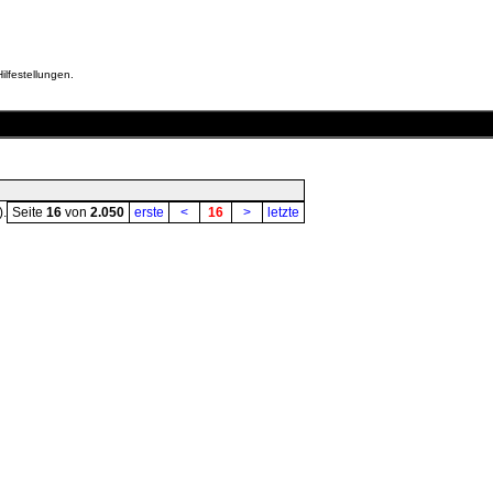
ilfestellungen.
).
Seite
16
von
2.050
erste
<
16
>
letzte