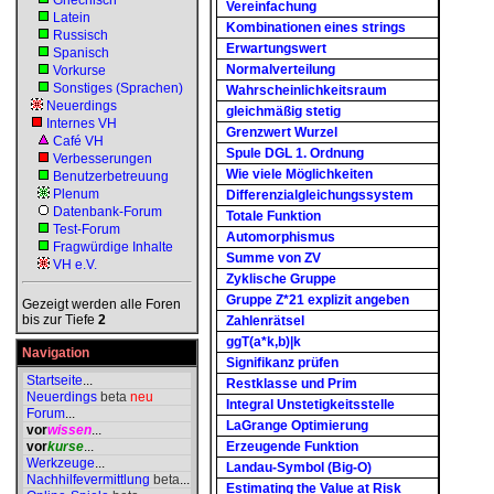
Griechisch
Vereinfachung
Latein
Kombinationen eines strings
Russisch
Erwartungswert
Spanisch
Normalverteilung
Vorkurse
Sonstiges (Sprachen)
Wahrscheinlichkeitsraum
Neuerdings
gleichmäßig stetig
Internes VH
Grenzwert Wurzel
Café VH
Spule DGL 1. Ordnung
Verbesserungen
Wie viele Möglichkeiten
Benutzerbetreuung
Plenum
Differenzialgleichungssystem
Datenbank-Forum
Totale Funktion
Test-Forum
Automorphismus
Fragwürdige Inhalte
Summe von ZV
VH e.V.
Zyklische Gruppe
Gruppe Z*21 explizit angeben
Gezeigt werden alle Foren
bis zur Tiefe
2
Zahlenrätsel
ggT(a*k,b)|k
Navigation
Signifikanz prüfen
Startseite
...
Restklasse und Prim
Neuerdings
beta
neu
Integral Unstetigkeitsstelle
Forum
...
LaGrange Optimierung
vor
wissen
...
vor
kurse
...
Erzeugende Funktion
Werkzeuge
...
Landau-Symbol (Big-O)
Nachhilfevermittlung
beta
...
Estimating the Value at Risk