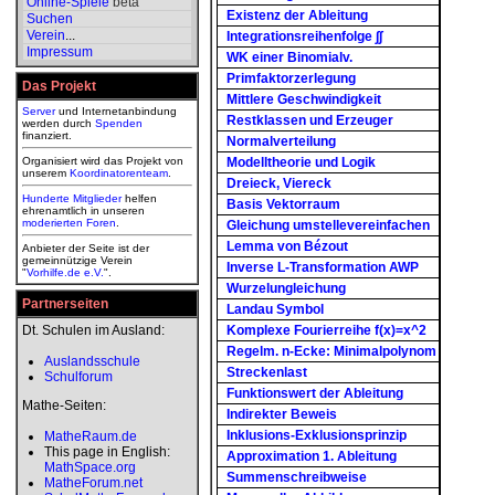
Online-Spiele
beta
Existenz der Ableitung
Suchen
Verein
...
Integrationsreihenfolge ∫∫
Impressum
WK einer Binomialv.
Primfaktorzerlegung
Das Projekt
Mittlere Geschwindigkeit
Server
und Internetanbindung
Restklassen und Erzeuger
werden durch
Spenden
finanziert.
Normalverteilung
Organisiert wird das Projekt von
Modelltheorie und Logik
unserem
Koordinatorenteam
.
Dreieck, Viereck
Hunderte Mitglieder
helfen
Basis Vektorraum
ehrenamtlich in unseren
moderierten
Foren
.
Gleichung umstellevereinfachen
Lemma von Bézout
Anbieter der Seite ist der
gemeinnützige Verein
Inverse L-Transformation AWP
"
Vorhilfe.de e.V.
".
Wurzelungleichung
Partnerseiten
Landau Symbol
Dt. Schulen im Ausland:
Komplexe Fourierreihe f(x)=x^2
Regelm. n-Ecke: Minimalpolynom
Auslandsschule
Streckenlast
Schulforum
Funktionswert der Ableitung
Mathe-Seiten:
Indirekter Beweis
Inklusions-Exklusionsprinzip
MatheRaum.de
This page in English:
Approximation 1. Ableitung
MathSpace.org
Summenschreibweise
MatheForum.net