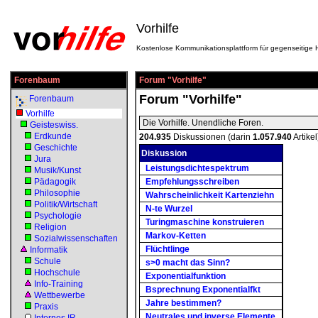
Vorhilfe
Kostenlose Kommunikationsplattform für gegenseitige H
Forenbaum
Forum "Vorhilfe"
Forum "Vorhilfe"
Forenbaum
Vorhilfe
Die Vorhilfe. Unendliche Foren.
Geisteswiss.
Erdkunde
204.935
Diskussionen (darin
1.057.940
Artikel
Geschichte
Diskussion
Jura
Leistungsdichtespektrum
Musik/Kunst
Pädagogik
Empfehlungsschreiben
Philosophie
Wahrscheinlichkeit Kartenziehn
Politik/Wirtschaft
N-te Wurzel
Psychologie
Turingmaschine konstruieren
Religion
Markov-Ketten
Sozialwissenschaften
Flüchtlinge
Informatik
Schule
s>0 macht das Sinn?
Hochschule
Exponentialfunktion
Info-Training
Bsprechnung Exponentialfkt
Wettbewerbe
Jahre bestimmen?
Praxis
Neutrales und inverse Elemente