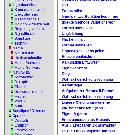
Internes IR
Ingenieurwiss.
DGL
Bauingenieurwesen
Potenzreihe
Elektrotechnik
Impulsantwortfunktion bestimme
Maschinenbau
direkte Methode Variationsrech
Materialwissenschaft
Formel umstellen
Regelungstechnik
Signaltheorie
Ungleichung
Sonstiges
Flächeninhalt
Technik
Formel umstellen
Mathe
L'apocalypse sans peine
Schulmathe
Betragsungleichung
Hochschulmathe
Kalkulation Entwürfen
Mathe-Vorkurse
Mathe-Software
Signifikanztest
Naturwiss.
Ring
Astronomie
Wahrscheinlichkeitsrechnung
Biologie
Kettenregel
Chemie
Aufgaben zur Bernoulli-Formel
Geowissenschaften
Medizin
Wahrscheinlichkeitsrechnung
Physik
Lineare Gleichungssysteme
Sport
Wie berechne ich P(AnB)
Sonstiges / Diverses
Sigma Algebra
Sprachen
Entgegengesetztes Ereignis
Deutsch
Englisch
Aus 6 Ehepaaren 2P. auswählen
Französisch
DGL 2. Ordg komplexe \lambda