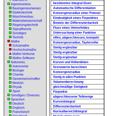
Internes IR
bestimmtes Integral lösen
Ingenieurwiss.
Automatische Differentiation
Bauingenieurwesen
Elektrotechnik
Konvergenzradius einer Potenzr
Maschinenbau
Eindeutigkeit eines Fixpunktes
Materialwissenschaft
Beweis der Differenzierbarkeit
Regelungstechnik
Fluss eines Vektorfeldes
Signaltheorie
Untersuchung einer Funktion
Sonstiges
Technik
offen, abgeschlossen, kompakt
Mathe
Konvergenzradius, Taylorreihe
Schulmathe
Stetig ergänzbar
Hochschulmathe
Stetig ergänzbar
Mathe-Vorkurse
Stetig ergänzbar
Mathe-Software
Naturwiss.
Kurven und Höhenlinien
Astronomie
Grenzwerte berechnen
Biologie
Konvergenzradius
Chemie
Stetig in allen Punkten
Geowissenschaften
Volumenberechnung
Medizin
gleichmäßige Stetigkeit
Physik
Sport
Fixpunkte
Sonstiges / Diverses
abgeschlossene Teilmenge
Sprachen
Kurvenintegral
Deutsch
Differenzierbarkeit
Englisch
Normalbereich/Integral
Französisch