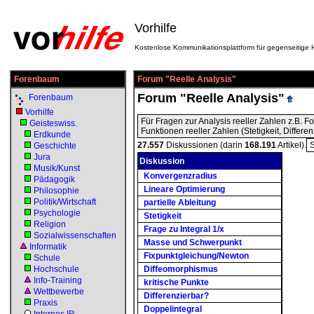
Vorhilfe
Kostenlose Kommunikationsplattform für gegenseitige H
Forenbaum
Forum "Reelle Analysis"
Forum "Reelle Analysis"
Forenbaum
Vorhilfe
Für Fragen zur Analysis reeller Zahlen z.B. F
Geisteswiss.
Funktionen reeller Zahlen (Stetigkeit, Differenz
Erdkunde
27.557
Diskussionen (darin
168.191
Artikel).
Geschichte
Jura
Diskussion
Musik/Kunst
Konvergenzradius
Pädagogik
Lineare Optimierung
Philosophie
Politik/Wirtschaft
partielle Ableitung
Psychologie
Stetigkeit
Religion
Frage zu Integral 1/x
Sozialwissenschaften
Masse und Schwerpunkt
Informatik
Fixpunktgleichung/Newton
Schule
Hochschule
Diffeomorphismus
Info-Training
kritische Punkte
Wettbewerbe
Differenzierbar?
Praxis
Doppelintegral