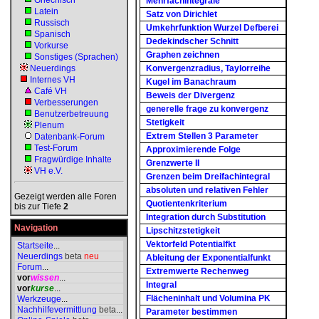
Griechisch
Mehrfachintegrale
Latein
Satz von Dirichlet
Russisch
Umkehrfunktion Wurzel Defberei
Spanisch
Dedekindscher Schnitt
Vorkurse
Graphen zeichnen
Sonstiges (Sprachen)
Neuerdings
Konvergenzradius, Taylorreihe
Internes VH
Kugel im Banachraum
Café VH
Beweis der Divergenz
Verbesserungen
generelle frage zu konvergenz
Benutzerbetreuung
Stetigkeit
Plenum
Extrem Stellen 3 Parameter
Datenbank-Forum
Test-Forum
Approximierende Folge
Fragwürdige Inhalte
Grenzwerte II
VH e.V.
Grenzen beim Dreifachintegral
absoluten und relativen Fehler
Gezeigt werden alle Foren
Quotientenkriterium
bis zur Tiefe
2
Integration durch Substitution
Navigation
Lipschitzstetigkeit
Vektorfeld Potentialfkt
Startseite
...
Neuerdings
beta
neu
Ableitung der Exponentialfunkt
Forum
...
Extremwerte Rechenweg
vor
wissen
...
Integral
vor
kurse
...
Flächeninhalt und Volumina PK
Werkzeuge
...
Nachhilfevermittlung
beta
...
Parameter bestimmen