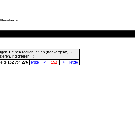
ilfestellungen.
olgen, Reihen reeller Zahlen (Konvergenz,...)
ieren, Integrieren,...)
Seite
152
von
276
erste
<
152
>
letzte