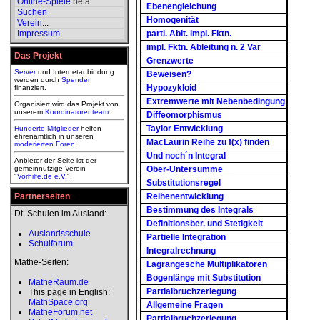
Online-Spiele
beta
Ebenengleichung
Suchen
Homogenität
Verein
...
Impressum
partl. Ablt. impl. Fktn.
impl. Fktn. Ableitung n. 2 Var
Das Projekt
Grenzwerte
Server
und Internetanbindung
Beweisen?
werden durch
Spenden
Hypozykloid
finanziert.
Extremwerte mit Nebenbedingung
Organisiert wird das Projekt von
unserem
Koordinatorenteam
.
Diffeomorphismus
Taylor Entwicklung
Hunderte Mitglieder
helfen
ehrenamtlich in unseren
MacLaurin Reihe zu f(x) finden
moderierten
Foren
.
Und noch´n Integral
Anbieter der Seite ist der
gemeinnützige Verein
Ober-Untersumme
"
Vorhilfe.de e.V.
".
Substitutionsregel
Partnerseiten
Reihenentwicklung
Bestimmung des Integrals
Dt. Schulen im Ausland:
Definitionsber. und Stetigkeit
Auslandsschule
Partielle Integration
Schulforum
Integralrechnung
Mathe-Seiten:
Lagrangesche Multiplikatoren
Bogenlänge mit Substitution
MatheRaum.de
Partialbruchzerlegung
This page in English:
MathSpace.org
Allgemeine Fragen
MatheForum.net
Partialbruchzerlegung