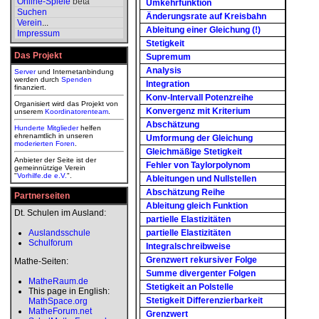
Online-Spiele
beta
Umkehrfunktion
Suchen
Änderungsrate auf Kreisbahn
Verein
...
Ableitung einer Gleichung (!)
Impressum
Stetigkeit
Das Projekt
Supremum
Analysis
Server
und Internetanbindung
werden durch
Spenden
Integration
finanziert.
Konv-Intervall Potenzreihe
Organisiert wird das Projekt von
Konvergenz mit Kriterium
unserem
Koordinatorenteam
.
Abschätzung
Hunderte Mitglieder
helfen
ehrenamtlich in unseren
Umformung der Gleichung
moderierten
Foren
.
Gleichmäßige Stetigkeit
Anbieter der Seite ist der
Fehler von Taylorpolynom
gemeinnützige Verein
"
Vorhilfe.de e.V.
".
Ableitungen und Nullstellen
Abschätzung Reihe
Partnerseiten
Ableitung gleich Funktion
Dt. Schulen im Ausland:
partielle Elastizitäten
Auslandsschule
partielle Elastizitäten
Schulforum
Integralschreibweise
Grenzwert rekursiver Folge
Mathe-Seiten:
Summe divergenter Folgen
MatheRaum.de
Stetigkeit an Polstelle
This page in English:
Stetigkeit Differenzierbarkeit
MathSpace.org
MatheForum.net
Grenzwert