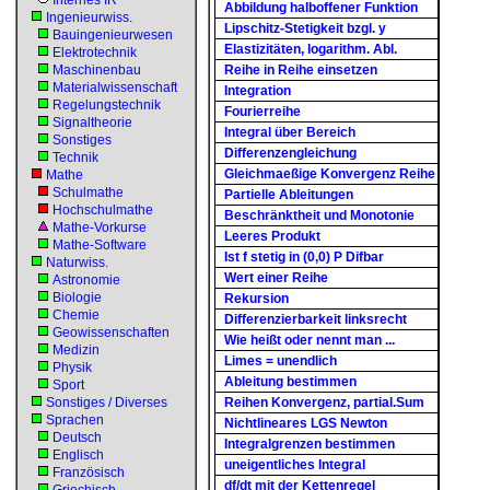
Internes IR
Abbildung halboffener Funktion
Ingenieurwiss.
Lipschitz-Stetigkeit bzgl. y
Bauingenieurwesen
Elastizitäten, logarithm. Abl.
Elektrotechnik
Maschinenbau
Reihe in Reihe einsetzen
Materialwissenschaft
Integration
Regelungstechnik
Fourierreihe
Signaltheorie
Integral über Bereich
Sonstiges
Differenzengleichung
Technik
Gleichmaeßige Konvergenz Reihe
Mathe
Schulmathe
Partielle Ableitungen
Hochschulmathe
Beschränktheit und Monotonie
Mathe-Vorkurse
Leeres Produkt
Mathe-Software
Ist f stetig in (0,0) P Difbar
Naturwiss.
Wert einer Reihe
Astronomie
Biologie
Rekursion
Chemie
Differenzierbarkeit linksrecht
Geowissenschaften
Wie heißt oder nennt man ...
Medizin
Limes = unendlich
Physik
Ableitung bestimmen
Sport
Sonstiges / Diverses
Reihen Konvergenz, partial.Sum
Sprachen
Nichtlineares LGS Newton
Deutsch
Integralgrenzen bestimmen
Englisch
uneigentliches Integral
Französisch
df/dt mit der Kettenregel