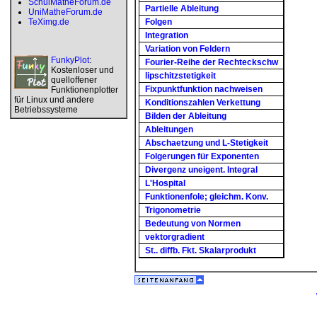
SchulMatheForum.de
Partielle Ableitung
UniMatheForum.de
TeXimg.de
Folgen
Integration
Variation von Feldern
FunkyPlot
:
Fourier-Reihe der Rechteckschw
Kostenloser und
lipschitzstetigkeit
quelloffener
Fixpunktfunktion nachweisen
Funktionenplotter
für Linux und andere
Konditionszahlen Verkettung
Betriebssysteme
Bilden der Ableitung
Ableitungen
Abschaetzung und L-Stetigkeit
Folgerungen für Exponenten
Divergenz uneigent. Integral
L'Hospital
Funktionenfole; gleichm. Konv.
Trigonometrie
Bedeutung von Normen
vektorgradient
St.. diffb. Fkt. Skalarprodukt