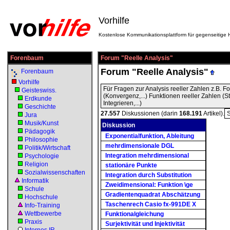
Vorhilfe
Kostenlose Kommunikationsplattform für gegenseitige H
Forenbaum
Forum "Reelle Analysis"
Forum "Reelle Analysis"
Forenbaum
Vorhilfe
Für Fragen zur Analysis reeller Zahlen z.B. F
Geisteswiss.
(Konvergenz,...) Funktionen reeller Zahlen (Ste
Erdkunde
Integrieren,...)
Geschichte
27.557
Diskussionen (darin
168.191
Artikel).
Jura
Musik/Kunst
Diskussion
Pädagogik
Exponentialfunktion, Ableitung
Philosophie
mehrdimensionale DGL
Politik/Wirtschaft
Integration mehrdimensional
Psychologie
Religion
stationäre Punkte
Sozialwissenschaften
Integration durch Substitution
Informatik
Zweidimensional: Funktion \ge
Schule
Gradientenquadrat Abschätzung
Hochschule
Taschenrech Casio fx-991DE X
Info-Training
Wettbewerbe
Funktionalgleichung
Praxis
Surjektivität und Injektivität