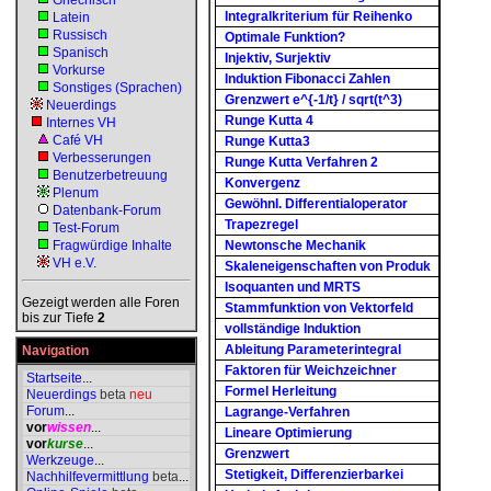
Griechisch
Integralkriterium für Reihenko
Latein
Russisch
Optimale Funktion?
Spanisch
Injektiv, Surjektiv
Vorkurse
Induktion Fibonacci Zahlen
Sonstiges (Sprachen)
Grenzwert e^{-1/t} / sqrt(t^3)
Neuerdings
Runge Kutta 4
Internes VH
Café VH
Runge Kutta3
Verbesserungen
Runge Kutta Verfahren 2
Benutzerbetreuung
Konvergenz
Plenum
Gewöhnl. Differentialoperator
Datenbank-Forum
Trapezregel
Test-Forum
Fragwürdige Inhalte
Newtonsche Mechanik
VH e.V.
Skaleneigenschaften von Produk
Isoquanten und MRTS
Gezeigt werden alle Foren
Stammfunktion von Vektorfeld
bis zur Tiefe
2
vollständige Induktion
Ableitung Parameterintegral
Navigation
Faktoren für Weichzeichner
Startseite
...
Formel Herleitung
Neuerdings
beta
neu
Forum
...
Lagrange-Verfahren
vor
wissen
...
Lineare Optimierung
vor
kurse
...
Grenzwert
Werkzeuge
...
Stetigkeit, Differenzierbarkei
Nachhilfevermittlung
beta
...